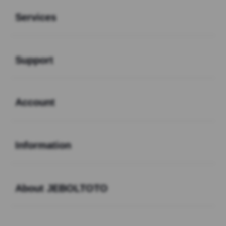
Buka
Services
Buka
Support
Buka
Account
Buka
Information
Buka
About JEBOLTOTO