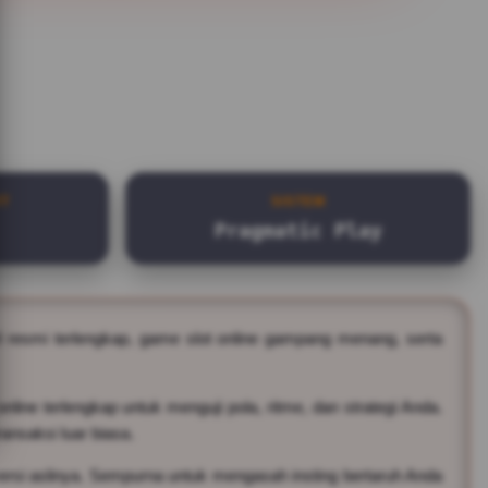
a dan Bandar Togel Asia
T
SISTEM
Pragmatic Play
l resmi terlengkap, game slot online gampang menang, serta
ine terlengkap untuk menguji pola, ritme, dan strategi Anda.
ansaksi luar biasa.
n versi aslinya. Sempurna untuk mengasah insting bertaruh Anda