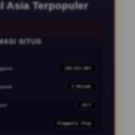
l Asia Terpopuler
MASI SITUS
ngguna
100.023.003
ayaran
5 Metode
ort
24/7
Pragmatic Play