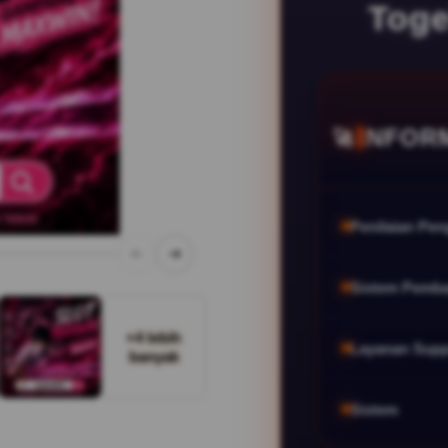
Toge
INFOR
Penilaian Pe
Sebelumnya
Berikutnya
Sistem Pemb
+4 lebih
Layanan Supp
banyak
Sistem