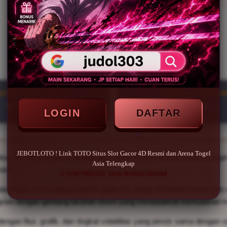
OTO Slot Gacor Terpercay
Terpopuler
ISTEM PEMBAYARAN
LAYANAN SUPPOR
5 Metode
24/7
LOGIN
DAFTAR
JEBOTLOTO ! Link TOTO Situs Slot Gacor 4D Resmi dan Arena Togel
 situs TOTO slot gacor terpercaya. Kami menyediakan pasaran toge
Asia Telengkap
ari!
© COPYRIGHT 2026 HOKIEMAS88
 Kami menyediakan akses gratis ke ribuan simulator mesin slot onl
ntegrasi dengan gerbang taruhan resmi yang menawarkan kemudahan tr
dengan fitur, grafik, dan tingkat volatilitas yang persis sama denga