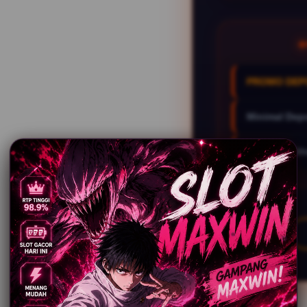
PROMO DEPO
Minimal Depo
Minimal Wit