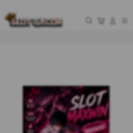
Skip
to
content
Cari
Troli
Login
Navigation
Buka Info Lebih Lanjut