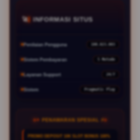
INFORMASI SITUS
Penilaian Pengguna
100.023.003
Sistem Pembayaran
5 Metode
Layanan Support
24/7
Sistem
Pragmatic Play
PENAWARAN SPESIAL
PROMO DEPOSIT 10K SLOT BONUS 100%