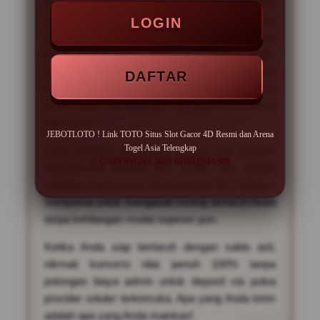
SLOT DEMO hadir sebagai solusi cerdas satu
atap untuk Anda! Kami menyediakan akses gratis
LOGIN
ke ribuan simulator mesin slot online terlengkap
untuk menguji pola, ritme, dan strategi Anda.
Tidak hanya sebagai tempat latihan, platform
DAFTAR
kami juga terintegrasi dengan gerbang taruhan
resmi yang menawarkan kemudahan transaksi
luar biasa.
JEBOTLOTO ! Link TOTO Situs Slot Gacor 4D Resmi dan Arena
Togel Asia Telengkap
Coba berbagai judul game populer dari provider
© COPYRIGHT 2026 HOKIEMAS88
internasional dengan fitur, grafik, dan tingkat
volatilitas yang persis sama dengan versi aslinya.
Sempurna untuk mengasah insting bertaruh Anda
tanpa kehilangan modal sepeser pun.
Ketika Anda siap bertaruh dengan saldo asli,
nikmati konversi nilai penuh 100% tanpa
potongan biaya admin untuk deposit via pulsa
provider seluler terkemuka. Apa yang Anda kirim
adalah apa yang Anda mainkan!