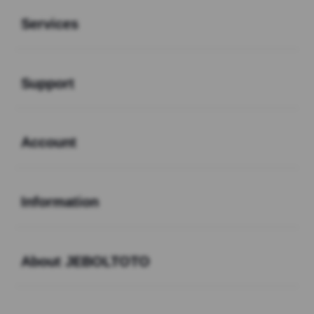
Buka
Services
Buka
Support
Buka
Account
Buka
Information
Buka
About JEBOLTOTO