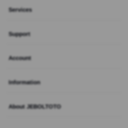
Buka
Services
Buka
Support
Buka
Account
Buka
Information
Buka
About JEBOLTOTO