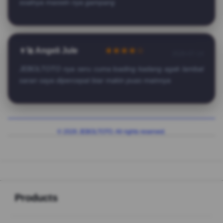
soalnya maxwin nya gampang
Angeli Jule
★★★★☆
2026-07-14
JEBOLTOTO nya seru cuma loading kadang agak lambat
saran saya dipercepat biar makin puas mainnya
© 2026 JEBOLTOTO. All rights reserved.
Buka
Footer Navigation
Products