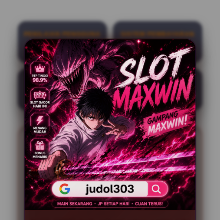
PENILAIAN PENGGUNA
SISTEM PEMBAYARAN
120.123.003
5 Metode
LAYANAN SUPPORT
SISTEM
24/7
Pragmatic Play
JEBOLTOTO
adalah bandar togel Asia terpopuler
dan link situs TOTO slot gacor terpercaya. Kami
menyediakan pasaran togel resmi terlengkap,
game slot online gampang menang, serta
transaksi aman dengan layanan online 24 jam
nonstop setiap hari!