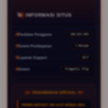
INFORMASI SITUS
Penilaian Pengguna
100.023.003
Sistem Pembayaran
5 Metode
Layanan Support
24/7
Sistem
Pragmatic Play
PENAWARAN SPESIAL
PROMO DEPOSIT 10K SLOT BONUS 100%