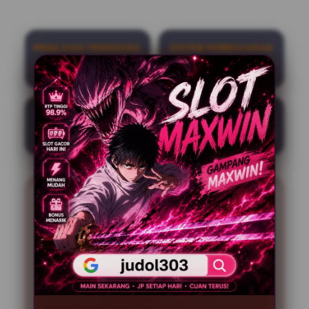
PENILAIAN PENGGUNA
SISTEM PEMBAYARAN
120.123.003
5 Metode
LAYANAN SUPPORT
SISTEM
24/7
Pragmatic Play
JEBOLTOTO
adalah bandar togel Asia terpopuler
dan link situs TOTO slot gacor terpercaya. Kami
menyediakan pasaran togel resmi terlengkap,
game slot online gampang menang, serta
transaksi aman dengan layanan online 24 jam
nonstop setiap hari!