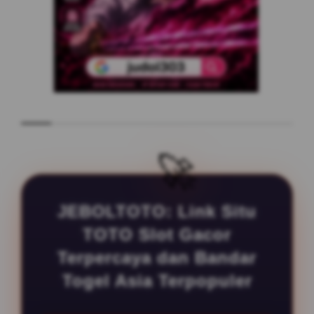
JEBOLTOTO: Link Situ
TOTO Slot Gacor
Terpercaya dan Bandar
Togel Asia Terpopuler