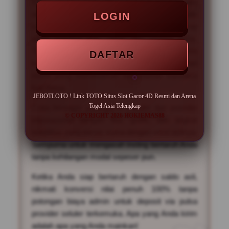
SLOT DEMO hadir sebagai solusi cerdas satu
atap untuk Anda! Kami menyediakan akses gratis
LOGIN
ke ribuan simulator mesin slot online terlengkap
untuk menguji pola, ritme, dan strategi Anda.
Tidak hanya sebagai tempat latihan, platform
DAFTAR
kami juga terintegrasi dengan gerbang taruhan
resmi yang menawarkan kemudahan transaksi
luar biasa.
JEBOTLOTO ! Link TOTO Situs Slot Gacor 4D Resmi dan Arena
Togel Asia Telengkap
Coba berbagai judul game populer dari provider
© COPYRIGHT 2026 HOKIEMAS88
internasional dengan fitur, grafik, dan tingkat
volatilitas yang persis sama dengan versi aslinya.
Sempurna untuk mengasah insting bertaruh Anda
tanpa kehilangan modal sepeser pun.
Ketika Anda siap bertaruh dengan saldo asli,
nikmati konversi nilai penuh 100% tanpa
potongan biaya admin untuk deposit via pulsa
provider seluler terkemuka. Apa yang Anda kirim
adalah apa yang Anda mainkan!