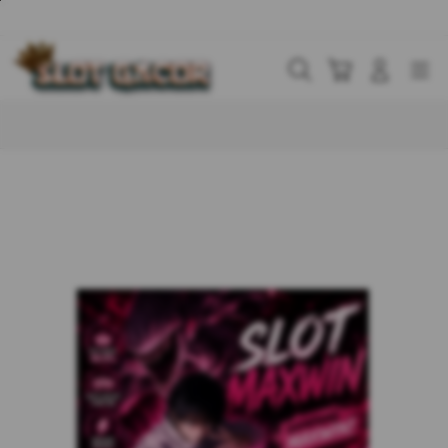
Skip
to
content
Cari
Troli
Login
Navigation
Buka Info Lebih Lanjut