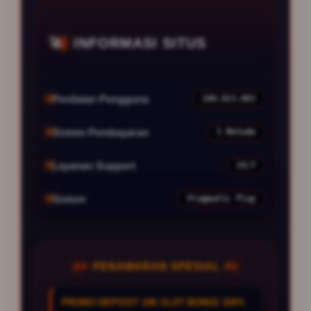
INFORMASI SITUS
Penilaian Pengguna
100.023.003
Sistem Pembayaran
5 Metode
Layanan Support
24/7
Sistem
Pragmatic Play
PENAWARAN SPESIAL
PROMO DEPOSIT 10K SLOT BONUS 100%