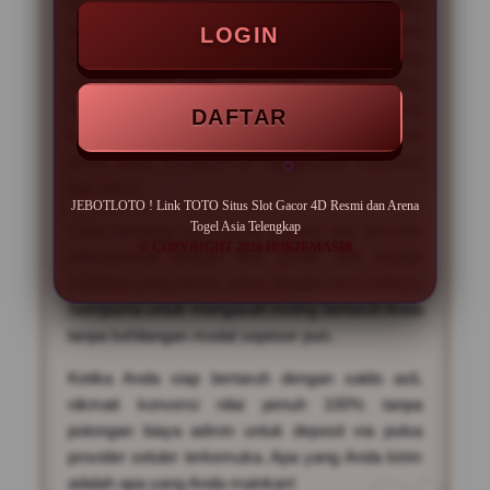
SLOT DEMO hadir sebagai solusi cerdas satu
atap untuk Anda! Kami menyediakan akses gratis
LOGIN
ke ribuan simulator mesin slot online terlengkap
untuk menguji pola, ritme, dan strategi Anda.
Tidak hanya sebagai tempat latihan, platform
DAFTAR
kami juga terintegrasi dengan gerbang taruhan
resmi yang menawarkan kemudahan transaksi
luar biasa.
JEBOTLOTO ! Link TOTO Situs Slot Gacor 4D Resmi dan Arena
Togel Asia Telengkap
Coba berbagai judul game populer dari provider
© COPYRIGHT 2026 HOKIEMAS88
internasional dengan fitur, grafik, dan tingkat
volatilitas yang persis sama dengan versi aslinya.
Sempurna untuk mengasah insting bertaruh Anda
tanpa kehilangan modal sepeser pun.
Ketika Anda siap bertaruh dengan saldo asli,
nikmati konversi nilai penuh 100% tanpa
potongan biaya admin untuk deposit via pulsa
provider seluler terkemuka. Apa yang Anda kirim
adalah apa yang Anda mainkan!