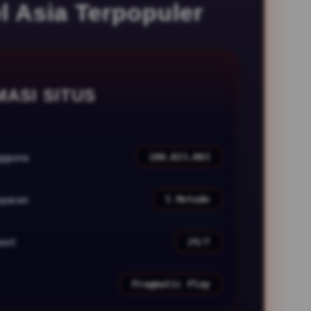
l Asia Terpopuler
MASI SITUS
ngguna
100.023.003
ayaran
5 Metode
ort
24/7
Pragmatic Play