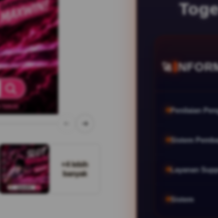
Toge
INFOR
Penilaian Pe
Sebelumnya
Berikutnya
Sistem Pemb
+4 lebih
Layanan Supp
banyak
Sistem