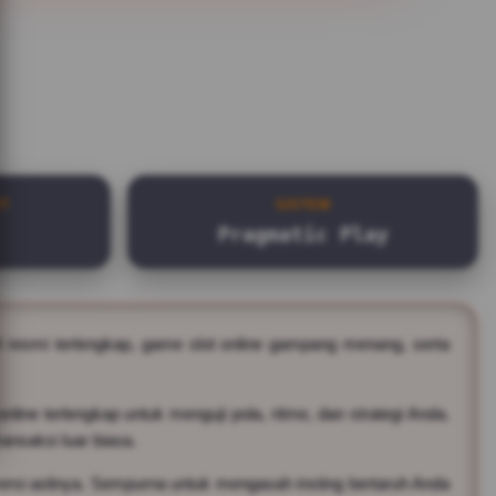
a dan Bandar Togel Asia
T
SISTEM
Pragmatic Play
l resmi terlengkap, game slot online gampang menang, serta
ine terlengkap untuk menguji pola, ritme, dan strategi Anda.
ansaksi luar biasa.
n versi aslinya. Sempurna untuk mengasah insting bertaruh Anda