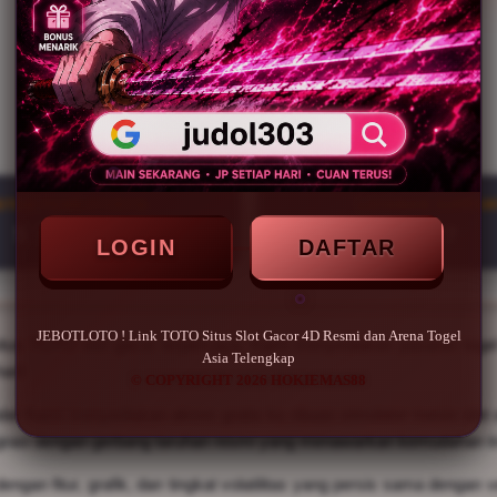
OTO Slot Gacor Terpercay
Terpopuler
ISTEM PEMBAYARAN
LAYANAN SUPPOR
5 Metode
24/7
LOGIN
DAFTAR
JEBOTLOTO ! Link TOTO Situs Slot Gacor 4D Resmi dan Arena Togel
 situs TOTO slot gacor terpercaya. Kami menyediakan pasaran toge
Asia Telengkap
ari!
© COPYRIGHT 2026 HOKIEMAS88
 Kami menyediakan akses gratis ke ribuan simulator mesin slot onl
ntegrasi dengan gerbang taruhan resmi yang menawarkan kemudahan tr
dengan fitur, grafik, dan tingkat volatilitas yang persis sama denga