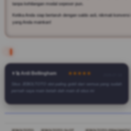
tanpa kehilangan modal sepeser pun.
Ketika Anda siap bertaruh dengan saldo asli, nikmati konvers
yang Anda mainkan!
ULASAN TERBARU KOMUNITAS 
Ardi Bellingham
★★★★★
2026-07-18
Situs JEBOLTOTO slot paling gokil dari semua yang sudah
pernah saya main betah dah main di situs ini
JEBOLTOTO
JEBOLTOTO SLOT
JEBOLTOTO PRAGMATI