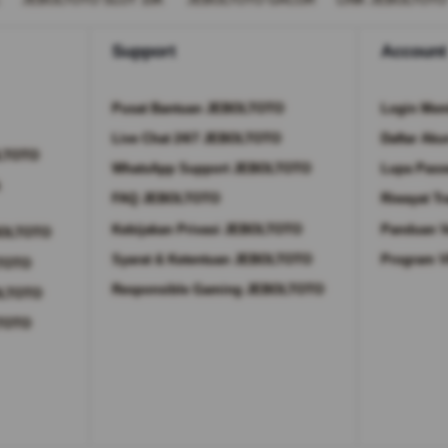
Support
Account
Pusat Bantuan JEBOLTOTO
Login Me
Live Chat 24/7 JEBOLTOTO
Daftar Ak
OLTOTO
WhatsApp Support JEBOLTOTO
Lupa Pas
k
FAQ JEBOLTOTO
Riwayat T
Kebijakan Privasi JEBOLTOTO
Panduan V
BOLTOTO
Syarat & Ketentuan JEBOLTOTO
Program 
LTOTO
Responsible Gaming JEBOLTOTO
OLTOTO
LTOTO