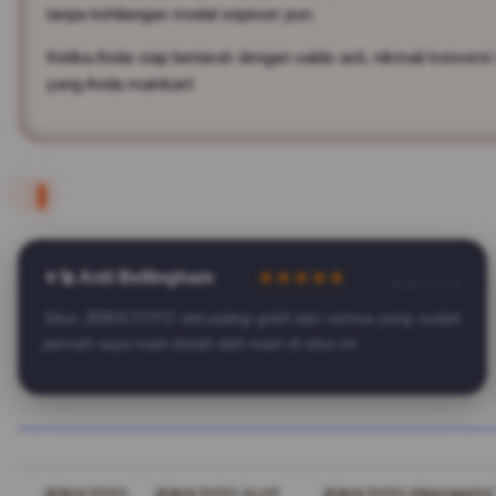
tanpa kehilangan modal sepeser pun.
Ketika Anda siap bertaruh dengan saldo asli, nikmati konvers
yang Anda mainkan!
ULASAN TERBARU KOMUNITAS 
Ardi Bellingham
★★★★★
2026-07-18
Situs JEBOLTOTO slot paling gokil dari semua yang sudah
pernah saya main betah dah main di situs ini
JEBOLTOTO
JEBOLTOTO SLOT
JEBOLTOTO PRAGMATI