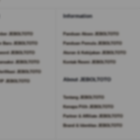
Information
mber JEBOLTOTO
Panduan Akses JEBOLTOTO
un Baru JEBOLTOTO
Panduan Pemula JEBOLTOTO
sword JEBOLTOTO
Aturan & Kebijakan JEBOLTOTO
ransaksi JEBOLTOTO
Kontak Resmi JEBOLTOTO
erifikasi JEBOLTOTO
About JEBOLTOTO
VIP JEBOLTOTO
Tentang JEBOLTOTO
Kenapa Pilih JEBOLTOTO
Partner & Affiliate JEBOLTOTO
Brand & Identitas JEBOLTOTO