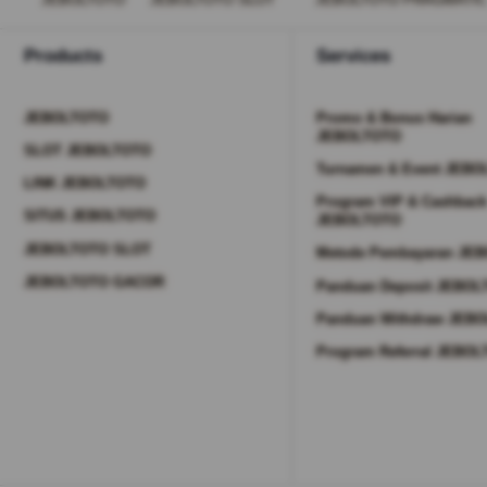
Footer Navigation
Products
Services
JEBOLTOTO
Promo & Bonus Harian
JEBOLTOTO
SLOT JEBOLTOTO
Turnamen & Event JEB
LINK JEBOLTOTO
Program VIP & Cashbac
SITUS JEBOLTOTO
JEBOLTOTO
JEBOLTOTO SLOT
Metode Pembayaran JE
JEBOLTOTO GACOR
Panduan Deposit JEBO
Panduan Withdraw JEB
Program Referral JEBO