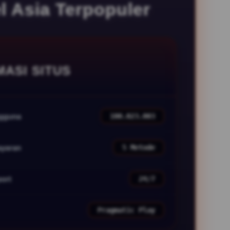
l Asia Terpopuler
MASI SITUS
ngguna
100.023.003
ayaran
5 Metode
ort
24/7
Pragmatic Play