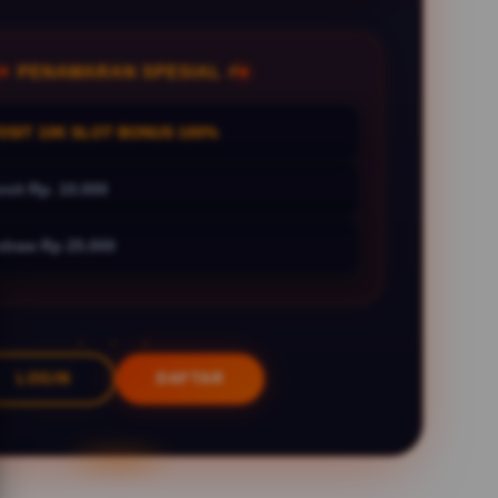
PENAWARAN SPESIAL
SIT 10K SLOT BONUS 100%
sit Rp. 10.000
hdraw Rp 25.000
LOGIN
DAFTAR