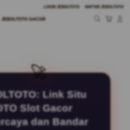
LOGIN JEBOLTOTO
DAFTAR JEBOLTOTO
Cari
Troli
Login/Sign-Up
JEBOLTOTO GACOR
Cari
LTOTO: Link Situ
OTO Slot Gacor
ercaya dan Bandar