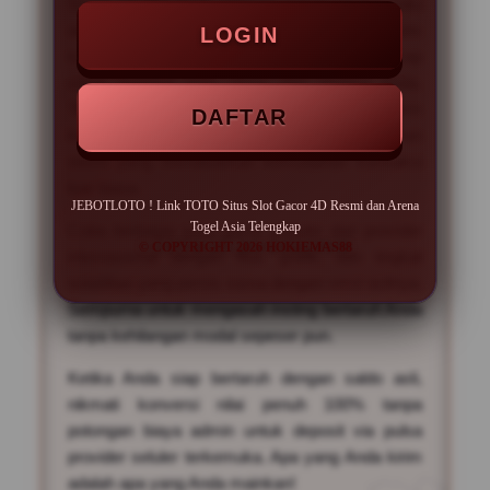
SLOT DEMO hadir sebagai solusi cerdas satu
atap untuk Anda! Kami menyediakan akses gratis
LOGIN
ke ribuan simulator mesin slot online terlengkap
untuk menguji pola, ritme, dan strategi Anda.
Tidak hanya sebagai tempat latihan, platform
DAFTAR
kami juga terintegrasi dengan gerbang taruhan
resmi yang menawarkan kemudahan transaksi
luar biasa.
JEBOTLOTO ! Link TOTO Situs Slot Gacor 4D Resmi dan Arena
Togel Asia Telengkap
Coba berbagai judul game populer dari provider
© COPYRIGHT 2026 HOKIEMAS88
internasional dengan fitur, grafik, dan tingkat
volatilitas yang persis sama dengan versi aslinya.
Sempurna untuk mengasah insting bertaruh Anda
tanpa kehilangan modal sepeser pun.
Ketika Anda siap bertaruh dengan saldo asli,
nikmati konversi nilai penuh 100% tanpa
potongan biaya admin untuk deposit via pulsa
provider seluler terkemuka. Apa yang Anda kirim
adalah apa yang Anda mainkan!