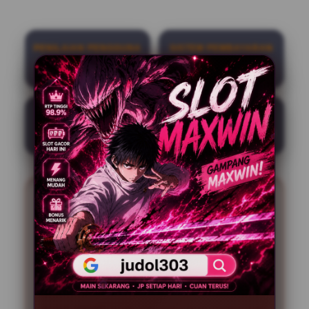
PENILAIAN PENGGUNA
SISTEM PEMBAYARAN
120.123.003
5 Metode
LAYANAN SUPPORT
SISTEM
24/7
Pragmatic Play
JEBOLTOTO
adalah bandar togel Asia terpopuler
dan link situs TOTO slot gacor terpercaya. Kami
menyediakan pasaran togel resmi terlengkap,
game slot online gampang menang, serta
transaksi aman dengan layanan online 24 jam
nonstop setiap hari!