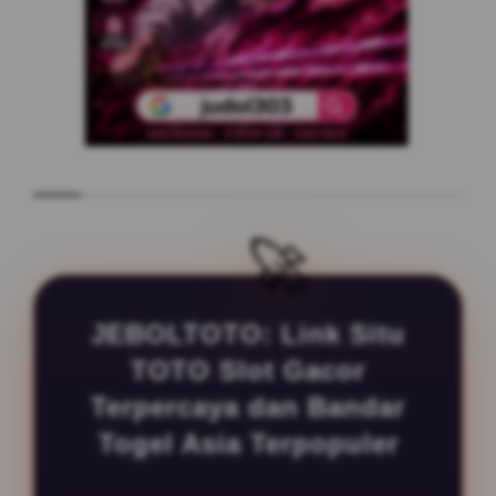
JEBOLTOTO: Link Situ
TOTO Slot Gacor
Terpercaya dan Bandar
Togel Asia Terpopuler