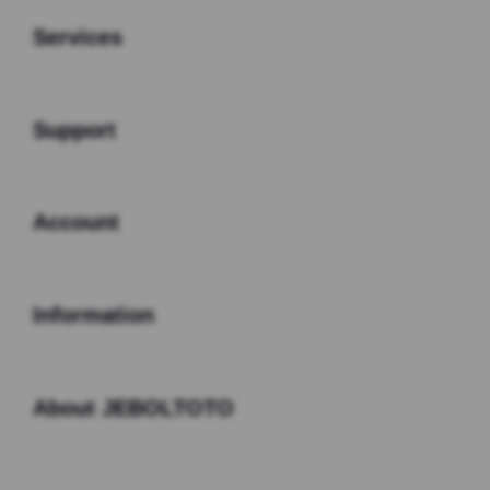
Buka
Services
Buka
Support
Buka
Account
Buka
Information
Buka
About JEBOLTOTO