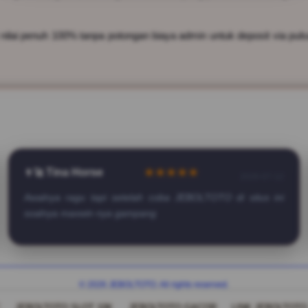
i nilai penuh 100% tanpa potongan biaya admin untuk deposit via pul
JEBOLTOTO
Tina Horse
★★★★★
2026-07-12
Awalnya ragu tapi setelah coba JEBOLTOTO di situs ini
soalnya maxwin nya gampang
© 2026 JEBOLTOTO. All rights reserved.
C
JEBOLTOTO SLOT 10K
JEBOLTOTO GACOR
LINK JEBOLTOTO