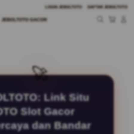
LOGIN JEBOLTOTO
DAFTAR JEBOLTOTO
Cari
Troli
Login/Sign-Up
JEBOLTOTO GACOR
Cari
LTOTO: Link Situ
OTO Slot Gacor
ercaya dan Bandar