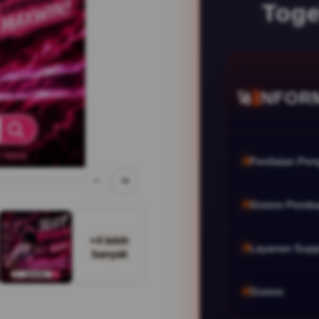
Toge
INFOR
Penilaian Pe
Sebelumnya
Berikutnya
Sistem Pemb
+4 lebih
Layanan Supp
banyak
Sistem