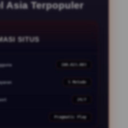
l Asia Terpopuler
MASI SITUS
ngguna
100.023.003
ayaran
5 Metode
ort
24/7
Pragmatic Play