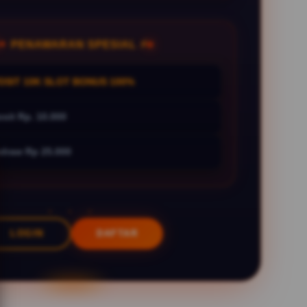
PENAWARAN SPESIAL
SIT 10K SLOT BONUS 100%
sit Rp. 10.000
hdraw Rp 25.000
LOGIN
DAFTAR