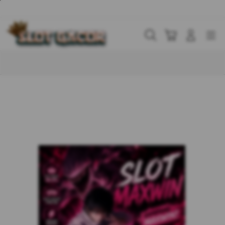
Skip
to
content
Cari
Troli
Login
Navigation
Buka Info Lebih Lanjut