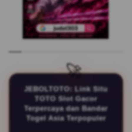
JEBOLTOTO: Link Situ
TOTO Slot Gacor
Terpercaya dan Bandar
Togel Asia Terpopuler