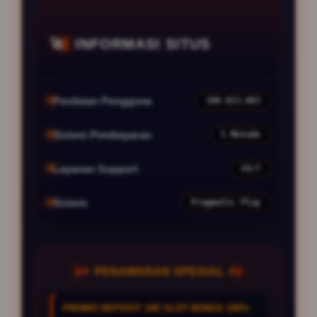
INFORMASI SITUS
Penilaian Pengguna
100.023.003
Sistem Pembayaran
5 Metode
Layanan Support
24/7
Sistem
Pragmatic Play
PENAWARAN SPESIAL
PROMO DEPOSIT 10K SLOT BONUS 100%