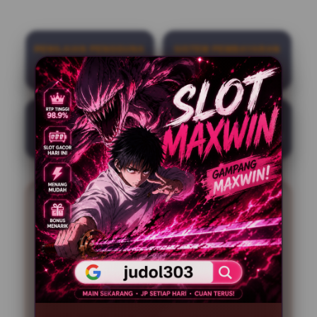
PENILAIAN PENGGUNA
SISTEM PEMBAYARAN
120.123.003
5 Metode
LAYANAN SUPPORT
SISTEM
24/7
Pragmatic Play
JEBOLTOTO
adalah bandar togel Asia terpopuler
dan link situs TOTO slot gacor terpercaya. Kami
menyediakan pasaran togel resmi terlengkap,
game slot online gampang menang, serta
transaksi aman dengan layanan online 24 jam
nonstop setiap hari!