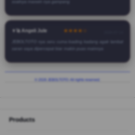
soalnya maxwin nya gampang
Angeli Jule
★★★★☆
2026-07-14
JEBOLTOTO nya seru cuma loading kadang agak lambat
saran saya dipercepat biar makin puas mainnya
© 2026 JEBOLTOTO. All rights reserved.
Buka
Footer Navigation
Products