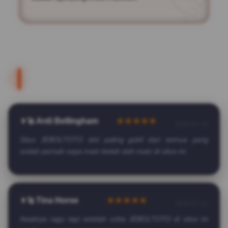
ULASAN TERBARU KOMUNITAS
JEBOLTOTO
Ardi Bellingham
★★★★★
2026-07-18
Situs JEBOLTOTO slot paling gokil dari semua yang
sudah pernah saya main betah dah main di situs ini
Tina Horse
★★★★★
2026-07-12
Awalnya ragu tapi setelah coba JEBOLTOTO di situs ini