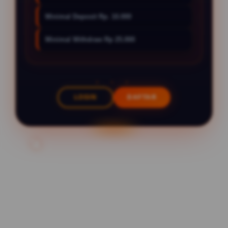
Minimal Deposit Rp. 10.000
Minimal Withdraw Rp 25.000
LOGIN
DAFTAR
Layer Popup Close
JEBOLTOTO: Link Situ
TOTO Slot Gacor Terpercaya
dan Bandar Togel Asia
Terpopuler