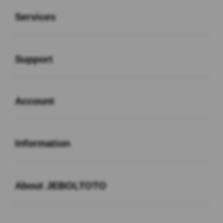
Buka
Services
Buka
Support
Buka
Account
Buka
Information
Buka
About JEBOLTOTO