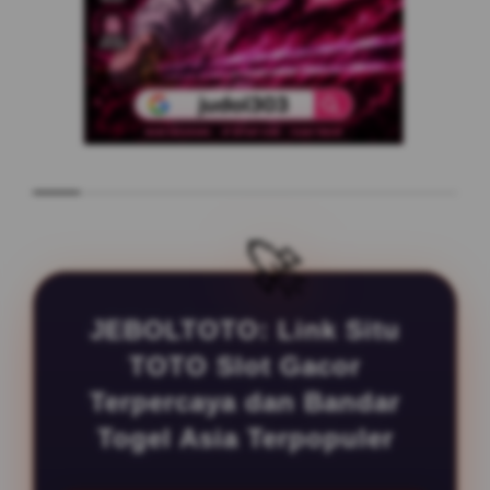
JEBOLTOTO: Link Situ
TOTO Slot Gacor
Terpercaya dan Bandar
Togel Asia Terpopuler