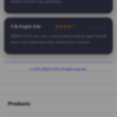
soalnya maxwin nya gampang
Angeli Jule
★★★★☆
2026-07-14
JEBOLTOTO nya seru cuma loading kadang agak lambat
saran saya dipercepat biar makin puas mainnya
© 2026 JEBOLTOTO. All rights reserved.
Buka
Footer Navigation
Products