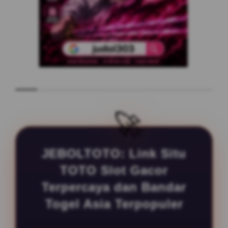
JEBOLTOTO: Link Situ
TOTO Slot Gacor
Terpercaya dan Bandar
Togel Asia Terpopuler