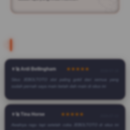
ULASAN TERBARU KOMUNITAS
JEBOLTOTO
Ardi Bellingham
★★★★★
2026-07-18
Situs JEBOLTOTO slot paling gokil dari semua yang
sudah pernah saya main betah dah main di situs ini
Tina Horse
★★★★★
2026-07-12
Awalnya ragu tapi setelah coba JEBOLTOTO di situs ini