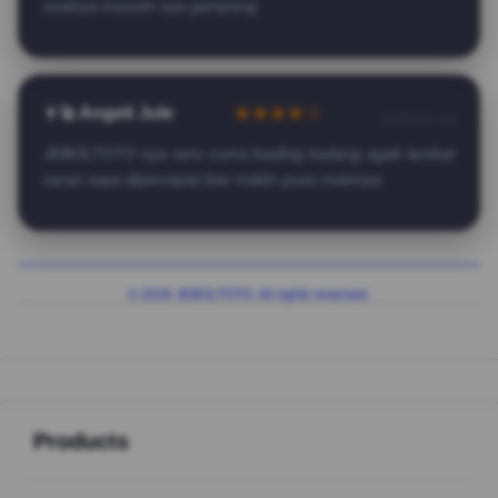
soalnya maxwin nya gampang
Angeli Jule
★★★★☆
2026-07-14
JEBOLTOTO nya seru cuma loading kadang agak lambat
saran saya dipercepat biar makin puas mainnya
© 2026 JEBOLTOTO. All rights reserved.
Buka
Footer Navigation
Products