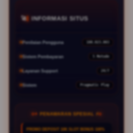
INFORMASI SITUS
Penilaian Pengguna
100.023.003
Sistem Pembayaran
5 Metode
Layanan Support
24/7
Sistem
Pragmatic Play
PENAWARAN SPESIAL
PROMO DEPOSIT 10K SLOT BONUS 100%