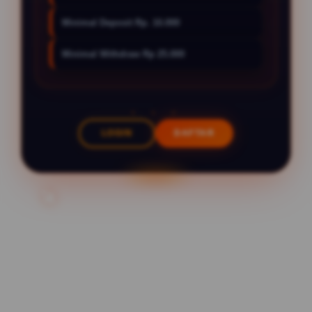
Minimal Deposit Rp. 10.000
Minimal Withdraw Rp 25.000
LOGIN
DAFTAR
Layer Popup Close
JEBOLTOTO: Link Situ
TOTO Slot Gacor Terpercaya
dan Bandar Togel Asia
Terpopuler