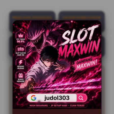
PENILAIAN PENGGUNA
SISTEM PEMBAYARAN
120.123.003
5 Metode
LAYANAN SUPPORT
SISTEM
24/7
Pragmatic Play
JEBOLTOTO
adalah bandar togel Asia terpopuler
dan link situs TOTO slot gacor terpercaya. Kami
menyediakan pasaran togel resmi terlengkap,
game slot online gampang menang, serta
transaksi aman dengan layanan online 24 jam
nonstop setiap hari!