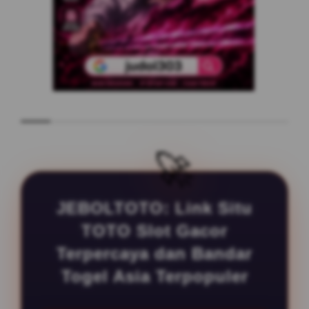
JEBOLTOTO: Link Situ
TOTO Slot Gacor
Terpercaya dan Bandar
Togel Asia Terpopuler