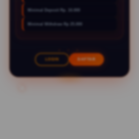
Minimal Deposit Rp. 10.000
Minimal Withdraw Rp 25.000
LOGIN
DAFTAR
Layer Popup Close
JEBOLTOTO: Link Situ
TOTO Slot Gacor Terpercaya
dan Bandar Togel Asia
Terpopuler