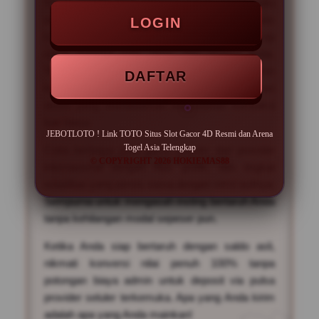
SLOT DEMO hadir sebagai solusi cerdas satu
atap untuk Anda! Kami menyediakan akses gratis
LOGIN
ke ribuan simulator mesin slot online terlengkap
untuk menguji pola, ritme, dan strategi Anda.
Tidak hanya sebagai tempat latihan, platform
DAFTAR
kami juga terintegrasi dengan gerbang taruhan
resmi yang menawarkan kemudahan transaksi
luar biasa.
JEBOTLOTO ! Link TOTO Situs Slot Gacor 4D Resmi dan Arena
Togel Asia Telengkap
Coba berbagai judul game populer dari provider
© COPYRIGHT 2026 HOKIEMAS88
internasional dengan fitur, grafik, dan tingkat
volatilitas yang persis sama dengan versi aslinya.
Sempurna untuk mengasah insting bertaruh Anda
tanpa kehilangan modal sepeser pun.
Ketika Anda siap bertaruh dengan saldo asli,
nikmati konversi nilai penuh 100% tanpa
potongan biaya admin untuk deposit via pulsa
provider seluler terkemuka. Apa yang Anda kirim
adalah apa yang Anda mainkan!