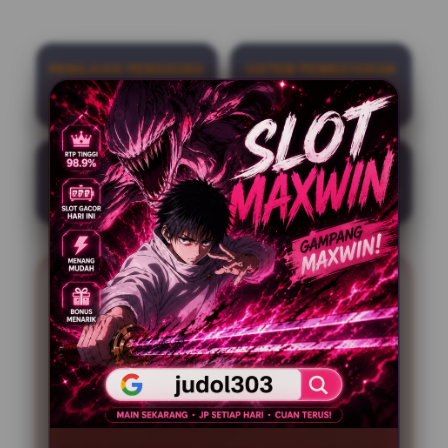
PENILAIAN PENGGUNA
SISTEM PEMBAYARAN
120.123.003
5 Metode
LAYANAN SUPPORT
SISTEM
24/7
Pragmatic Play
JEBOLTOTO
adalah bandar togel Asia terpopuler
dan link situs TOTO slot gacor terpercaya. Kami
menyediakan pasaran togel resmi terlengkap,
game slot online gampang menang, serta
transaksi aman dengan layanan online 24 jam
nonstop setiap hari!