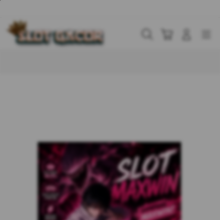
Skip
to
content
Cari
Troli
Login
Navigation
Buka Info Lebih Lanjut