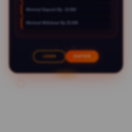
Minimal Deposit Rp. 10.000
Minimal Withdraw Rp 25.000
LOGIN
DAFTAR
Layer Popup Close
JEBOLTOTO: Link Situ
TOTO Slot Gacor Terpercaya
dan Bandar Togel Asia
Terpopuler