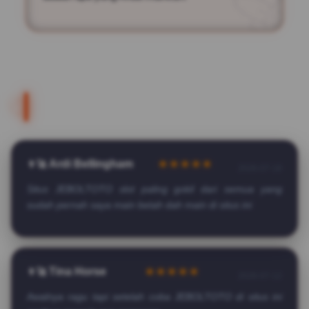
ULASAN TERBARU KOMUNITAS
JEBOLTOTO
Ardi Bellingham
★★★★★
2026-07-18
Situs JEBOLTOTO slot paling gokil dari semua yang
sudah pernah saya main betah dah main di situs ini
Tina Horse
★★★★★
2026-07-12
Awalnya ragu tapi setelah coba JEBOLTOTO di situs ini