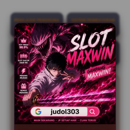
PENILAIAN PENGGUNA
SISTEM PEMBAYARAN
120.123.003
5 Metode
LAYANAN SUPPORT
SISTEM
24/7
Pragmatic Play
JEBOLTOTO
adalah bandar togel Asia terpopuler
dan link situs TOTO slot gacor terpercaya. Kami
menyediakan pasaran togel resmi terlengkap,
game slot online gampang menang, serta
transaksi aman dengan layanan online 24 jam
nonstop setiap hari!