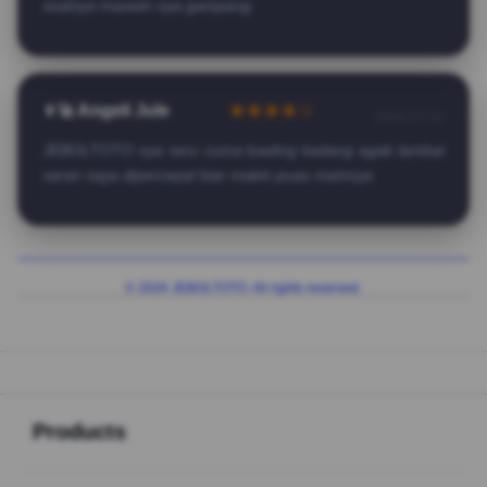
soalnya maxwin nya gampang
Angeli Jule
★★★★☆
2026-07-14
JEBOLTOTO nya seru cuma loading kadang agak lambat
saran saya dipercepat biar makin puas mainnya
© 2026 JEBOLTOTO. All rights reserved.
Buka
Footer Navigation
Products