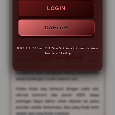
SLOT DEMO hadir sebagai solusi cerdas satu
atap untuk Anda! Kami menyediakan akses gratis
LOGIN
ke ribuan simulator mesin slot online terlengkap
untuk menguji pola, ritme, dan strategi Anda.
Tidak hanya sebagai tempat latihan, platform
DAFTAR
kami juga terintegrasi dengan gerbang taruhan
resmi yang menawarkan kemudahan transaksi
luar biasa.
JEBOTLOTO ! Link TOTO Situs Slot Gacor 4D Resmi dan Arena
Togel Asia Telengkap
Coba berbagai judul game populer dari provider
© COPYRIGHT 2026 HOKIEMAS88
internasional dengan fitur, grafik, dan tingkat
volatilitas yang persis sama dengan versi aslinya.
Sempurna untuk mengasah insting bertaruh Anda
tanpa kehilangan modal sepeser pun.
Ketika Anda siap bertaruh dengan saldo asli,
nikmati konversi nilai penuh 100% tanpa
potongan biaya admin untuk deposit via pulsa
provider seluler terkemuka. Apa yang Anda kirim
adalah apa yang Anda mainkan!