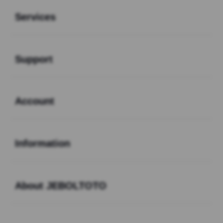
Buka
Services
Buka
Support
Buka
Account
Buka
Information
Buka
About JEBOLTOTO