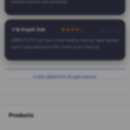
soalnya maxwin nya gampang
Angeli Jule
★★★★☆
2026-07-14
JEBOLTOTO nya seru cuma loading kadang agak lambat
saran saya dipercepat biar makin puas mainnya
© 2026 JEBOLTOTO. All rights reserved.
Buka
Footer Navigation
Products