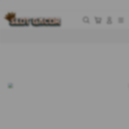
Skip
to
content
Cari
Troli
Login
Navigation
Buka Info Lebih Lanjut