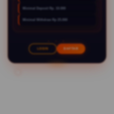
Minimal Deposit Rp. 10.000
Minimal Withdraw Rp 25.000
LOGIN
DAFTAR
Layer Popup Close
JEBOLTOTO: Link Situ
TOTO Slot Gacor Terpercaya
dan Bandar Togel Asia
Terpopuler