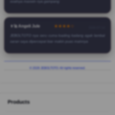
soalnya maxwin nya gampang
Angeli Jule
★★★★☆
2026-07-14
JEBOLTOTO nya seru cuma loading kadang agak lambat
saran saya dipercepat biar makin puas mainnya
© 2026 JEBOLTOTO. All rights reserved.
Buka
Footer Navigation
Products