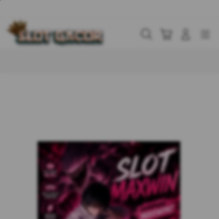
Skip
to
content
Cari
Troli
Login
Navigation
Buka Info Lebih Lanjut