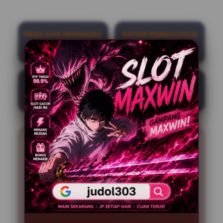
PENILAIAN PENGGUNA
SISTEM PEMBAYARAN
120.123.003
5 Metode
LAYANAN SUPPORT
SISTEM
24/7
Pragmatic Play
JEBOLTOTO
adalah bandar togel Asia terpopuler
dan link situs TOTO slot gacor terpercaya. Kami
menyediakan pasaran togel resmi terlengkap,
game slot online gampang menang, serta
transaksi aman dengan layanan online 24 jam
nonstop setiap hari!