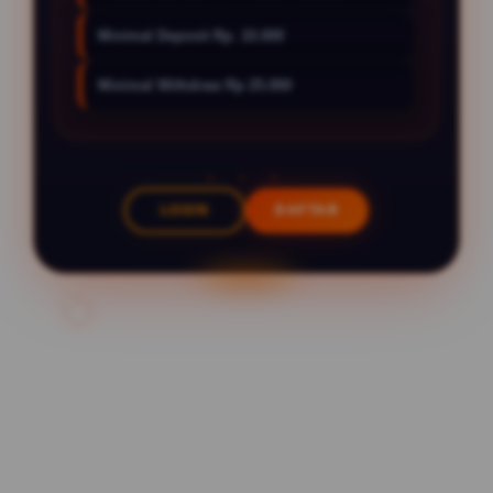
Minimal Deposit Rp. 10.000
Minimal Withdraw Rp 25.000
LOGIN
DAFTAR
Layer Popup Close
JEBOLTOTO: Link Situ
TOTO Slot Gacor Terpercaya
dan Bandar Togel Asia
Terpopuler