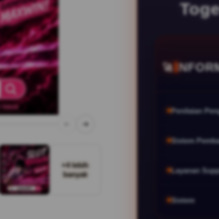
Toge
INFOR
Penilaian Pe
Sebelumnya
Berikutnya
Sistem Pemb
+4 lebih
Layanan Supp
banyak
Sistem