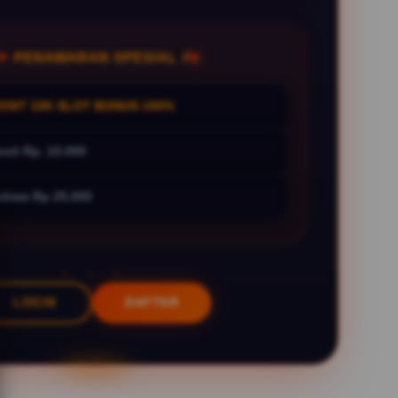
PENAWARAN SPESIAL
SIT 10K SLOT BONUS 100%
sit Rp. 10.000
hdraw Rp 25.000
LOGIN
DAFTAR