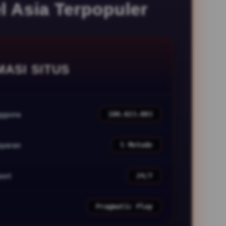
l Asia Terpopuler
MASI SITUS
ngguna
100.023.003
ayaran
5 Metode
ort
24/7
Pragmatic Play