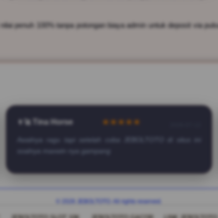
i nilai penuh 100% tanpa potongan biaya admin untuk deposit via pul
JEBOLTOTO
Tina Horse
★★★★★
2026-07-12
Awalnya ragu tapi setelah coba JEBOLTOTO di situs ini
soalnya maxwin nya gampang
© 2026 JEBOLTOTO. All rights reserved.
C
JEBOLTOTO SLOT 10K
JEBOLTOTO GACOR
LINK JEBOLTOTO