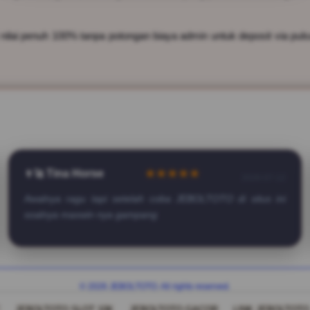
i nilai penuh 100% tanpa potongan biaya admin untuk deposit via pul
JEBOLTOTO
Tina Horse
★★★★★
2026-07-12
Awalnya ragu tapi setelah coba JEBOLTOTO di situs ini
soalnya maxwin nya gampang
© 2026 JEBOLTOTO. All rights reserved.
C
JEBOLTOTO SLOT 10K
JEBOLTOTO GACOR
LINK JEBOLTOTO