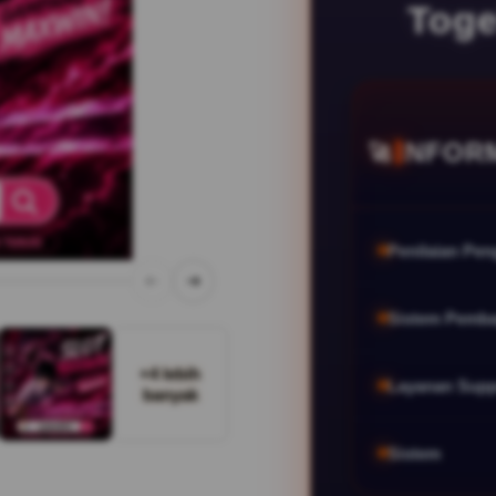
Toge
INFOR
Penilaian Pe
Sebelumnya
Berikutnya
Sistem Pemb
+4 lebih
Layanan Supp
banyak
Sistem