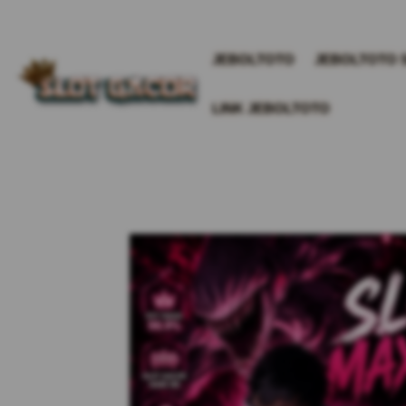
Skip
to
content
JEBOLTOTO
JEBOLTOTO 
LINK JEBOLTOTO
Buka Info Lebih Lanjut