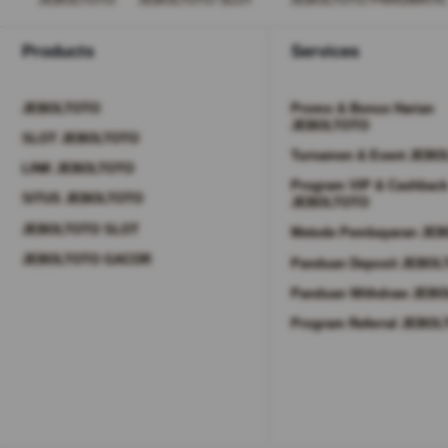
Footer Navigation
Products
Services
JEBOLTOTO
Promo & Bonus Harian
JEBOLTOTO
SLOT JEBOLTOTO
Turnamen & Event JEB
LINK JEBOLTOTO
Program VIP & Cashbac
SITUS JEBOLTOTO
JEBOLTOTO
JEBOLTOTO SLOT
Metode Pembayaran JE
JEBOLTOTO GACOR
Panduan Deposit JEBO
Panduan Withdraw JEB
Program Referral JEBO