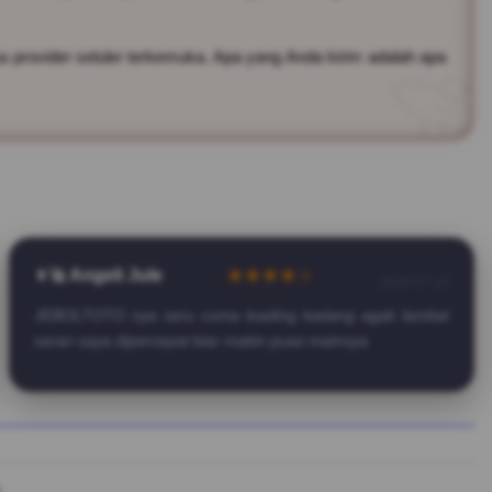
sa provider seluler terkemuka. Apa yang Anda kirim adalah apa
Angeli Jule
★★★★☆
2026-07-14
JEBOLTOTO nya seru cuma loading kadang agak lambat
saran saya dipercepat biar makin puas mainnya