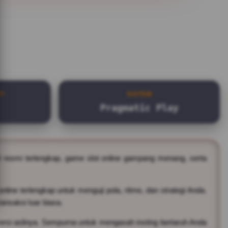
a dan Bandar Togel Asia
T
SISTEM
Pragmatic Play
l resmi terlengkap, game slot online gampang menang, serta
ine terlengkap untuk menguji pola, ritme, dan strategi Anda.
ansaksi luar biasa.
n versi aslinya. Sempurna untuk mengasah insting bertaruh Anda