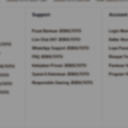
Support
Account
Pusat Bantuan JEBOLTOTO
Login Me
Live Chat 24/7 JEBOLTOTO
Daftar Ak
OLTOTO
WhatsApp Support JEBOLTOTO
Lupa Pas
k
FAQ JEBOLTOTO
Riwayat T
Kebijakan Privasi JEBOLTOTO
Panduan V
BOLTOTO
Syarat & Ketentuan JEBOLTOTO
Program 
LTOTO
Responsible Gaming JEBOLTOTO
OLTOTO
LTOTO