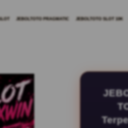
SLOT
JEBOLTOTO PRAGMATIC
JEBOLTOTO SLOT 10K
JEBO
T
Terp