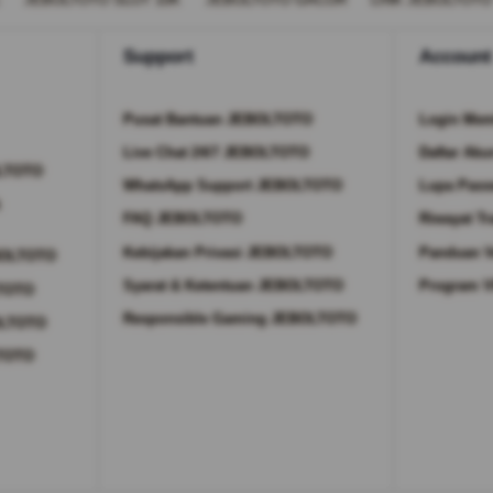
Support
Account
Pusat Bantuan JEBOLTOTO
Login Me
Live Chat 24/7 JEBOLTOTO
Daftar Ak
OLTOTO
WhatsApp Support JEBOLTOTO
Lupa Pas
k
FAQ JEBOLTOTO
Riwayat T
Kebijakan Privasi JEBOLTOTO
Panduan V
BOLTOTO
Syarat & Ketentuan JEBOLTOTO
Program 
LTOTO
Responsible Gaming JEBOLTOTO
OLTOTO
LTOTO