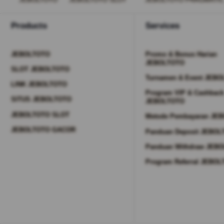
Footer Navigation
Products
Services
JEBOLTOTO
Promo & Bonus Harian
JEBOLTOTO
SLOT JEBOLTOTO
Turnamen & Event JEB
LINK JEBOLTOTO
Program VIP & Cashbac
SITUS JEBOLTOTO
JEBOLTOTO
JEBOLTOTO SLOT
Metode Pembayaran JE
JEBOLTOTO GACOR
Panduan Deposit JEBO
Panduan Withdraw JEB
Program Referral JEBO