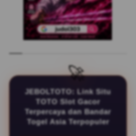
JEBOLTOTO: Link Situ
TOTO Slot Gacor
Terpercaya dan Bandar
Togel Asia Terpopuler