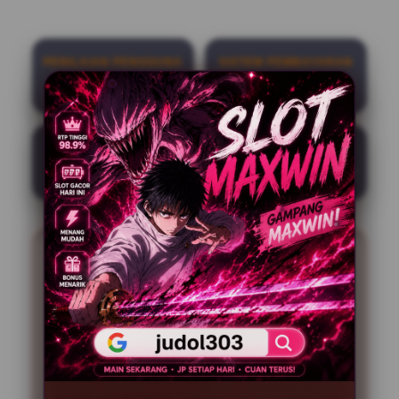
PENILAIAN PENGGUNA
SISTEM PEMBAYARAN
120.123.003
5 Metode
LAYANAN SUPPORT
SISTEM
24/7
Pragmatic Play
JEBOLTOTO
adalah bandar togel Asia terpopuler
dan link situs TOTO slot gacor terpercaya. Kami
menyediakan pasaran togel resmi terlengkap,
game slot online gampang menang, serta
transaksi aman dengan layanan online 24 jam
nonstop setiap hari!