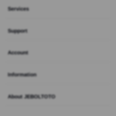
Buka
Services
Buka
Support
Buka
Account
Buka
Information
Buka
About JEBOLTOTO