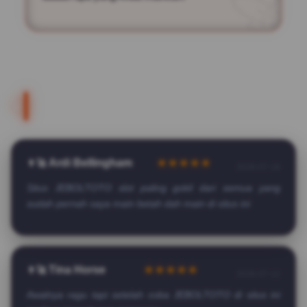
ULASAN TERBARU KOMUNITAS
JEBOLTOTO
Ardi Bellingham
★★★★★
2026-07-18
Situs JEBOLTOTO slot paling gokil dari semua yang
sudah pernah saya main betah dah main di situs ini
Tina Horse
★★★★★
2026-07-12
Awalnya ragu tapi setelah coba JEBOLTOTO di situs ini