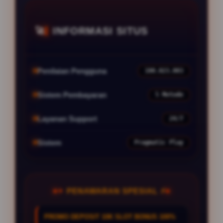
INFORMASI SITUS
Penilaian Pengguna
100.023.003
Sistem Pembayaran
5 Metode
Layanan Support
24/7
Sistem
Pragmatic Play
PENAWARAN SPESIAL
PROMO DEPOSIT 10K SLOT BONUS 100%