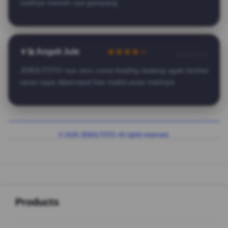
soalnya maxwin nya gampang
Angeli Jule
★★★★☆
2026-07-14
JEBOLTOTO nya seru cuma loading kadang agak lambat
saran saya dipercepat biar makin puas mainnya
© 2026 JEBOLTOTO. All rights reserved.
Buka
Footer Navigation
Products