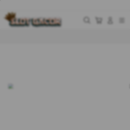
Skip
to
content
Cari
Troli
Login
Navigation
Buka Info Lebih Lanjut