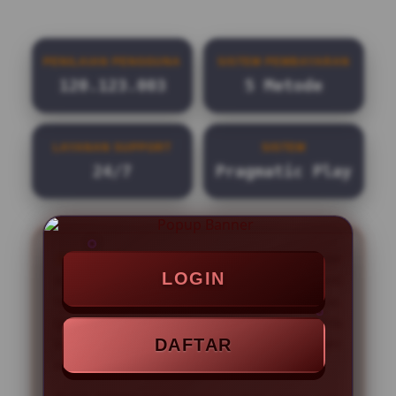
PENILAIAN PENGGUNA
SISTEM PEMBAYARAN
120.123.003
5 Metode
LAYANAN SUPPORT
SISTEM
24/7
Pragmatic Play
JEBOLTOTO
adalah bandar togel Asia terpopuler
LOGIN
dan link situs TOTO slot gacor terpercaya. Kami
menyediakan pasaran togel resmi terlengkap,
game slot online gampang menang, serta
DAFTAR
transaksi aman dengan layanan online 24 jam
nonstop setiap hari!