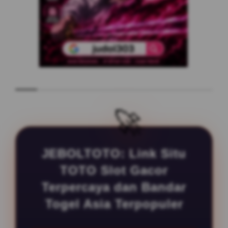
JEBOLTOTO: Link Situ
TOTO Slot Gacor
Terpercaya dan Bandar
Togel Asia Terpopuler