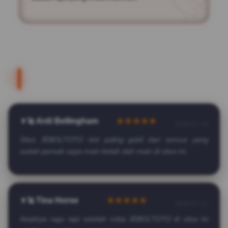
ULASAN TERBARU KOMUNITAS
JEBOLTOTO
Ardi Bellingham
★★★★★
2026-07-18
Situs JEBOLTOTO slot paling gokil dari semua yang
sudah pernah saya main betah dah main di situs ini
Tina Horse
★★★★★
2026-07-12
Awalnya ragu tapi setelah coba JEBOLTOTO di situs ini