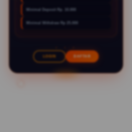
Minimal Deposit Rp. 10.000
Minimal Withdraw Rp 25.000
LOGIN
DAFTAR
Layer Popup Close
JEBOLTOTO: Link Situ
TOTO Slot Gacor Terpercaya
dan Bandar Togel Asia
Terpopuler