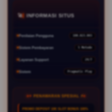
INFORMASI SITUS
Penilaian Pengguna
100.023.003
Sistem Pembayaran
5 Metode
Layanan Support
24/7
Sistem
Pragmatic Play
PENAWARAN SPESIAL
PROMO DEPOSIT 10K SLOT BONUS 100%