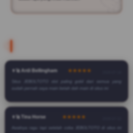
ULASAN TERBARU KOMUNITAS
JEBOLTOTO
Ardi Bellingham
★★★★★
2026-07-18
Situs JEBOLTOTO slot paling gokil dari semua yang
sudah pernah saya main betah dah main di situs ini
Tina Horse
★★★★★
2026-07-12
Awalnya ragu tapi setelah coba JEBOLTOTO di situs ini