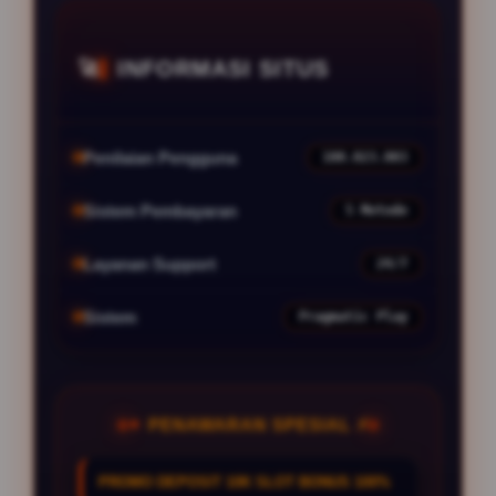
INFORMASI SITUS
Penilaian Pengguna
100.023.003
Sistem Pembayaran
5 Metode
Layanan Support
24/7
Sistem
Pragmatic Play
PENAWARAN SPESIAL
PROMO DEPOSIT 10K SLOT BONUS 100%