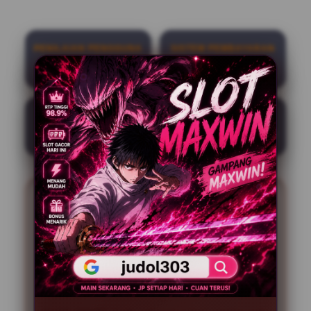
PENILAIAN PENGGUNA
SISTEM PEMBAYARAN
120.123.003
5 Metode
LAYANAN SUPPORT
SISTEM
24/7
Pragmatic Play
JEBOLTOTO
adalah bandar togel Asia terpopuler
dan link situs TOTO slot gacor terpercaya. Kami
menyediakan pasaran togel resmi terlengkap,
game slot online gampang menang, serta
transaksi aman dengan layanan online 24 jam
nonstop setiap hari!