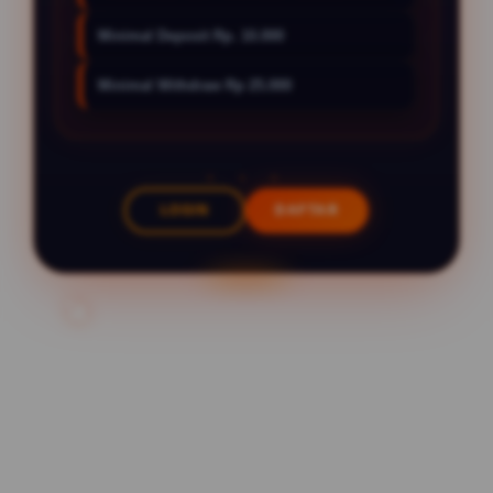
Minimal Deposit Rp. 10.000
Minimal Withdraw Rp 25.000
LOGIN
DAFTAR
Layer Popup Close
JEBOLTOTO: Link Situ
TOTO Slot Gacor Terpercaya
dan Bandar Togel Asia
Terpopuler