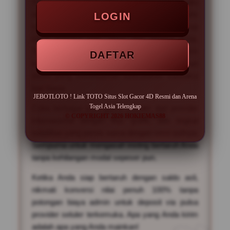
SLOT DEMO hadir sebagai solusi cerdas satu
atap untuk Anda! Kami menyediakan akses gratis
LOGIN
ke ribuan simulator mesin slot online terlengkap
untuk menguji pola, ritme, dan strategi Anda.
Tidak hanya sebagai tempat latihan, platform
DAFTAR
kami juga terintegrasi dengan gerbang taruhan
resmi yang menawarkan kemudahan transaksi
luar biasa.
JEBOTLOTO ! Link TOTO Situs Slot Gacor 4D Resmi dan Arena
Togel Asia Telengkap
Coba berbagai judul game populer dari provider
© COPYRIGHT 2026 HOKIEMAS88
internasional dengan fitur, grafik, dan tingkat
volatilitas yang persis sama dengan versi aslinya.
Sempurna untuk mengasah insting bertaruh Anda
tanpa kehilangan modal sepeser pun.
Ketika Anda siap bertaruh dengan saldo asli,
nikmati konversi nilai penuh 100% tanpa
potongan biaya admin untuk deposit via pulsa
provider seluler terkemuka. Apa yang Anda kirim
adalah apa yang Anda mainkan!