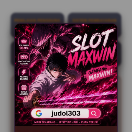
PENILAIAN PENGGUNA
SISTEM PEMBAYARAN
120.123.003
5 Metode
LAYANAN SUPPORT
SISTEM
24/7
Pragmatic Play
JEBOLTOTO
adalah bandar togel Asia terpopuler
dan link situs TOTO slot gacor terpercaya. Kami
menyediakan pasaran togel resmi terlengkap,
game slot online gampang menang, serta
transaksi aman dengan layanan online 24 jam
nonstop setiap hari!