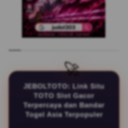
JEBOLTOTO: Link Situ
TOTO Slot Gacor
Terpercaya dan Bandar
Togel Asia Terpopuler