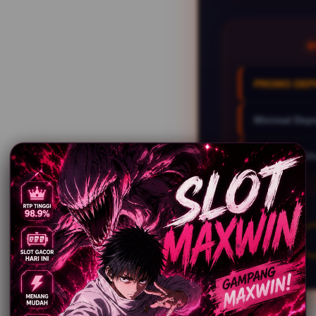
PROMO DEPO
Minimal Depo
Minimal Wit