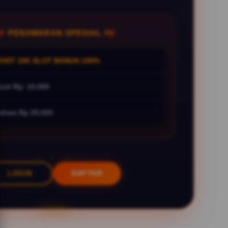
PENAWARAN SPESIAL
SIT 10K SLOT BONUS 100%
sit Rp. 10.000
hdraw Rp 25.000
LOGIN
DAFTAR