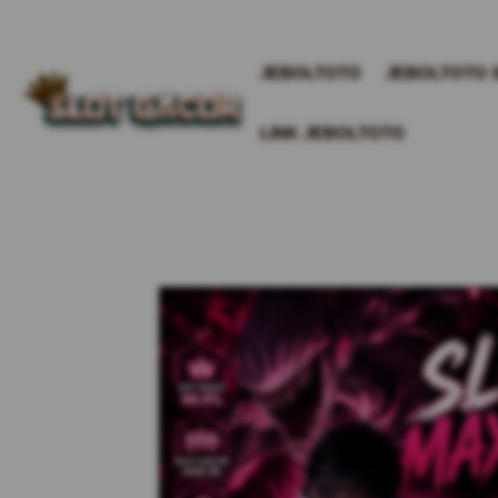
Skip
to
content
JEBOLTOTO
JEBOLTOTO 
LINK JEBOLTOTO
Buka Info Lebih Lanjut