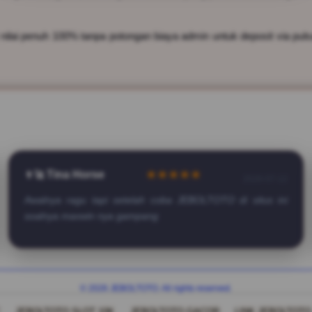
i nilai penuh 100% tanpa potongan biaya admin untuk deposit via pul
JEBOLTOTO
Tina Horse
★★★★★
2026-07-12
Awalnya ragu tapi setelah coba JEBOLTOTO di situs ini
soalnya maxwin nya gampang
© 2026 JEBOLTOTO. All rights reserved.
C
JEBOLTOTO SLOT 10K
JEBOLTOTO GACOR
LINK JEBOLTOTO