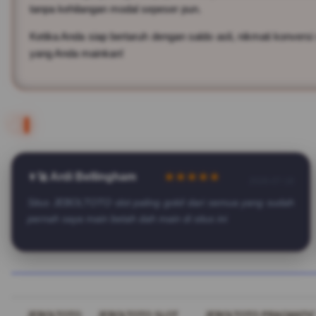
tanpa kehilangan modal sepeser pun.
Ketika Anda siap bertaruh dengan saldo asli, nikmati konvers
yang Anda mainkan!
ULASAN TERBARU KOMUNITAS 
Ardi Bellingham
★★★★★
2026-07-18
Situs JEBOLTOTO slot paling gokil dari semua yang sudah
pernah saya main betah dah main di situs ini
JEBOLTOTO
JEBOLTOTO SLOT
JEBOLTOTO PRAGMATI