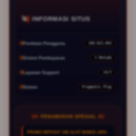
INFORMASI SITUS
Penilaian Pengguna
100.023.003
Sistem Pembayaran
5 Metode
Layanan Support
24/7
Sistem
Pragmatic Play
PENAWARAN SPESIAL
PROMO DEPOSIT 10K SLOT BONUS 100%