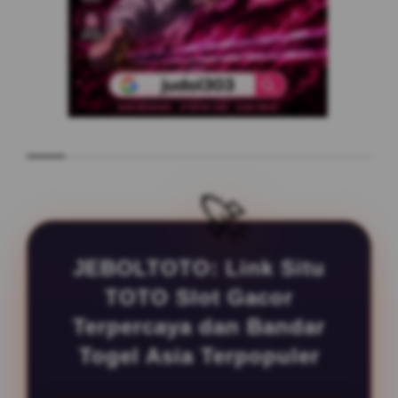
JEBOLTOTO: Link Situ
TOTO Slot Gacor
Terpercaya dan Bandar
Togel Asia Terpopuler