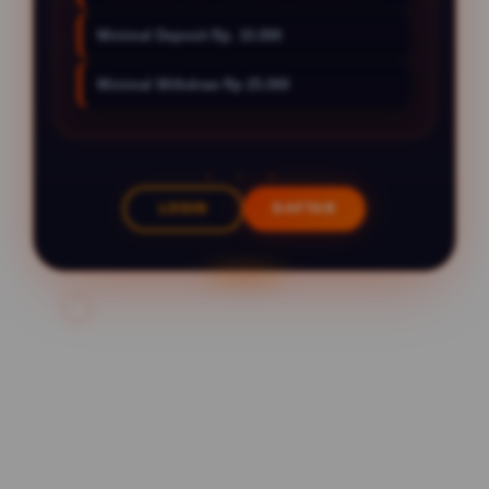
Minimal Deposit Rp. 10.000
Minimal Withdraw Rp 25.000
LOGIN
DAFTAR
Layer Popup Close
JEBOLTOTO: Link Situ
TOTO Slot Gacor Terpercaya
dan Bandar Togel Asia
Terpopuler