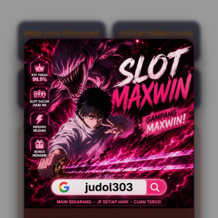
PENILAIAN PENGGUNA
SISTEM PEMBAYARAN
120.123.003
5 Metode
LAYANAN SUPPORT
SISTEM
24/7
Pragmatic Play
JEBOLTOTO
adalah bandar togel Asia terpopuler
dan link situs TOTO slot gacor terpercaya. Kami
menyediakan pasaran togel resmi terlengkap,
game slot online gampang menang, serta
transaksi aman dengan layanan online 24 jam
nonstop setiap hari!