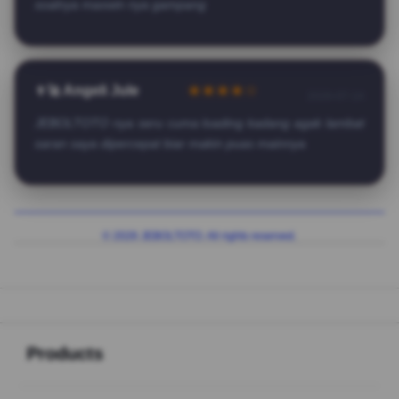
soalnya maxwin nya gampang
Angeli Jule
★★★★☆
2026-07-14
JEBOLTOTO nya seru cuma loading kadang agak lambat
saran saya dipercepat biar makin puas mainnya
© 2026 JEBOLTOTO. All rights reserved.
Buka
Footer Navigation
Products