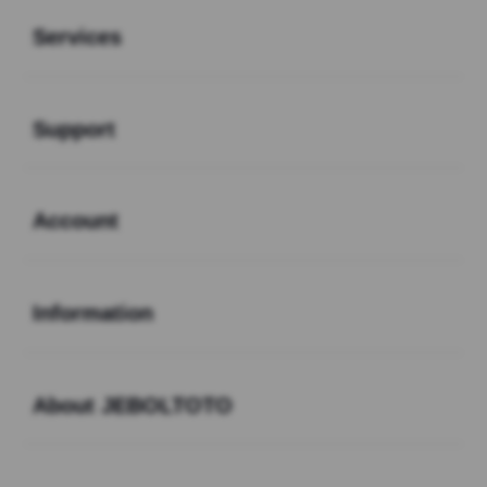
Buka
Services
Buka
Support
Buka
Account
Buka
Information
Buka
About JEBOLTOTO