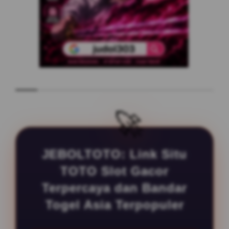
JEBOLTOTO: Link Situ
TOTO Slot Gacor
Terpercaya dan Bandar
Togel Asia Terpopuler