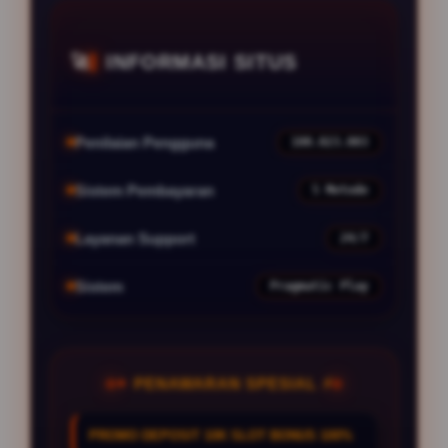
INFORMASI SITUS
Penilaian Pengguna
100.023.003
Sistem Pembayaran
5 Metode
Layanan Support
24/7
Sistem
Pragmatic Play
PENAWARAN SPESIAL
PROMO DEPOSIT 10K SLOT BONUS 100%