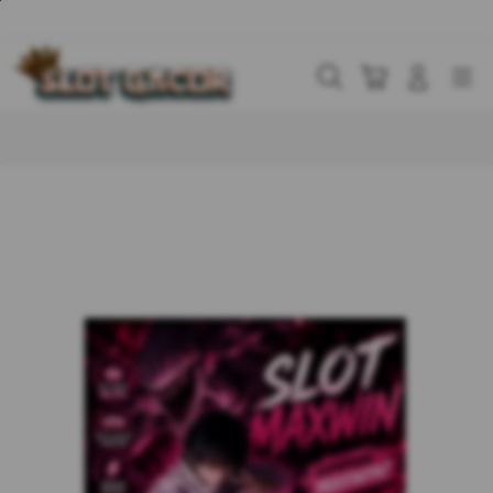
Skip
to
content
Cari
Troli
Login
Navigation
Buka Info Lebih Lanjut