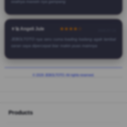
soalnya maxwin nya gampang
Angeli Jule
★★★★☆
2026-07-14
JEBOLTOTO nya seru cuma loading kadang agak lambat
saran saya dipercepat biar makin puas mainnya
© 2026 JEBOLTOTO. All rights reserved.
Buka
Footer Navigation
Products