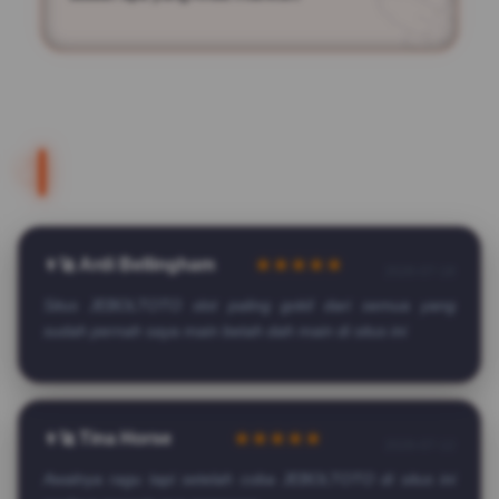
ULASAN TERBARU KOMUNITAS
JEBOLTOTO
Ardi Bellingham
★★★★★
2026-07-18
Situs JEBOLTOTO slot paling gokil dari semua yang
sudah pernah saya main betah dah main di situs ini
Tina Horse
★★★★★
2026-07-12
Awalnya ragu tapi setelah coba JEBOLTOTO di situs ini