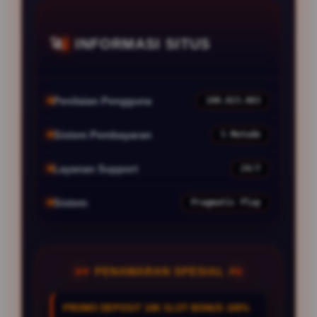
INFORMASI SITUS
Penilaian Pengguna
100.023.003
Sistem Pembayaran
5 Metode
Layanan Support
24/7
Sistem
Pragmatic Play
PENAWARAN SPESIAL
PROMO DEPOSIT 10K SLOT BONUS 100%