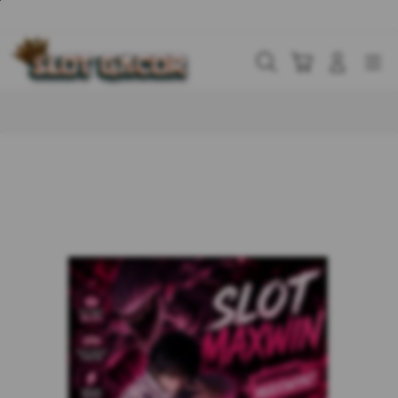
Skip
to
content
Cari
Troli
Login
Navigation
Buka Info Lebih Lanjut