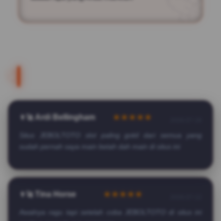
ULASAN TERBARU KOMUNITAS
JEBOLTOTO
Ardi Bellingham
★★★★★
2026-07-18
Situs JEBOLTOTO slot paling gokil dari semua yang
sudah pernah saya main betah dah main di situs ini
Tina Horse
★★★★★
2026-07-12
Awalnya ragu tapi setelah coba JEBOLTOTO di situs ini