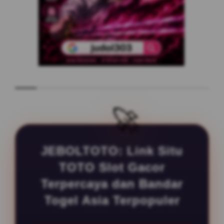
JEBOLTOTO: Link Situ
TOTO Slot Gacor
Terpercaya dan Bandar
Togel Asia Terpopuler