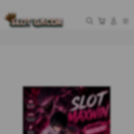
Skip
to
content
Cari
Troli
Login
Navigation
Buka Info Lebih Lanjut