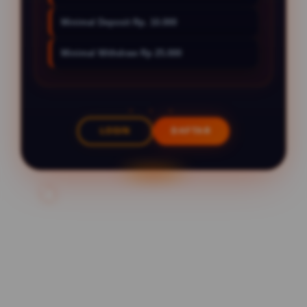
Minimal Deposit Rp. 10.000
Minimal Withdraw Rp 25.000
LOGIN
DAFTAR
Layer Popup Close
JEBOLTOTO: Link Situ
TOTO Slot Gacor Terpercaya
dan Bandar Togel Asia
Terpopuler