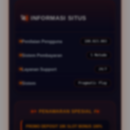
INFORMASI SITUS
Penilaian Pengguna
100.023.003
Sistem Pembayaran
5 Metode
Layanan Support
24/7
Sistem
Pragmatic Play
PENAWARAN SPESIAL
PROMO DEPOSIT 10K SLOT BONUS 100%