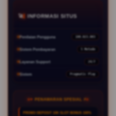
INFORMASI SITUS
Penilaian Pengguna
100.023.003
Sistem Pembayaran
5 Metode
Layanan Support
24/7
Sistem
Pragmatic Play
PENAWARAN SPESIAL
PROMO DEPOSIT 10K SLOT BONUS 100%