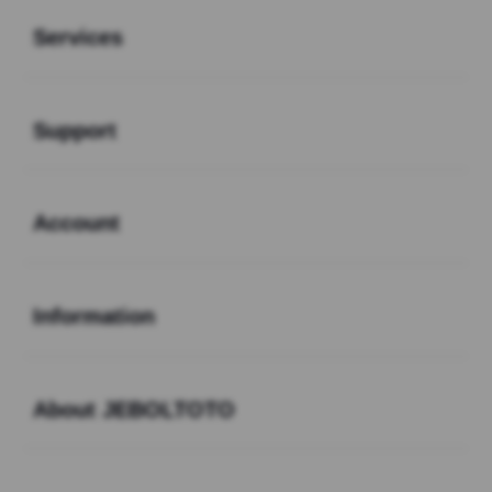
Buka
Services
Buka
Support
Buka
Account
Buka
Information
Buka
About JEBOLTOTO