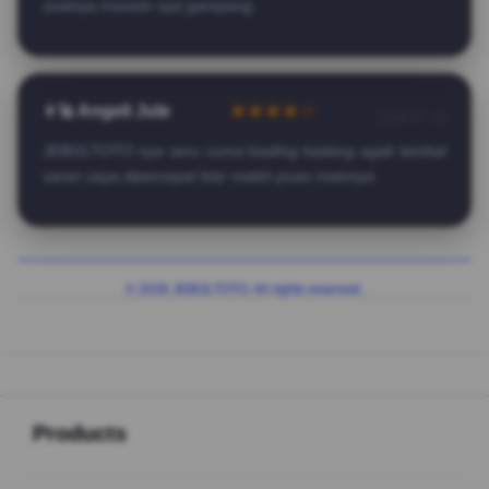
soalnya maxwin nya gampang
Angeli Jule
★★★★☆
2026-07-14
JEBOLTOTO nya seru cuma loading kadang agak lambat
saran saya dipercepat biar makin puas mainnya
© 2026 JEBOLTOTO. All rights reserved.
Buka
Footer Navigation
Products