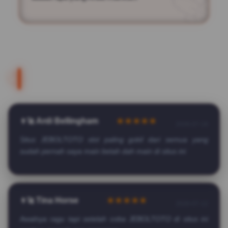
ULASAN TERBARU KOMUNITAS
JEBOLTOTO
Ardi Bellingham
★★★★★
2026-07-18
Situs JEBOLTOTO slot paling gokil dari semua yang
sudah pernah saya main betah dah main di situs ini
Tina Horse
★★★★★
2026-07-12
Awalnya ragu tapi setelah coba JEBOLTOTO di situs ini