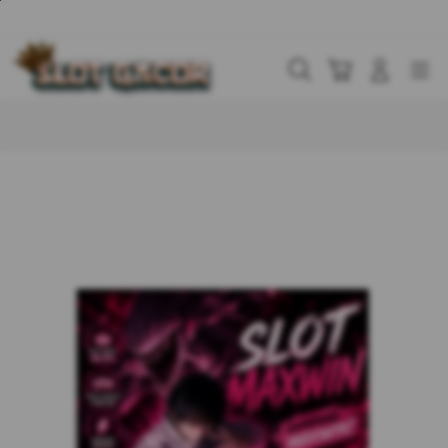
Skip
to
content
Cari
Troli
Login
Navigation
Buka Info Lebih Lanjut