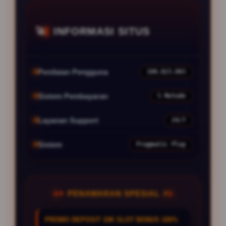
INFORMASI SITUS
Penilaian Pengguna
100.023.003
Sistem Pembayaran
5 Metode
Layanan Support
24/7
Sistem
Pragmatic Play
PENAWARAN SPESIAL
PROMO DEPOSIT 10K SLOT BONUS 100%