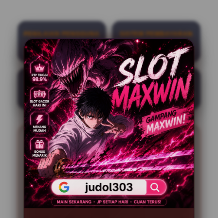
PENILAIAN PENGGUNA
SISTEM PEMBAYARAN
120.123.003
5 Metode
LAYANAN SUPPORT
SISTEM
24/7
Pragmatic Play
JEBOLTOTO
adalah bandar togel Asia terpopuler
dan link situs TOTO slot gacor terpercaya. Kami
menyediakan pasaran togel resmi terlengkap,
game slot online gampang menang, serta
transaksi aman dengan layanan online 24 jam
nonstop setiap hari!