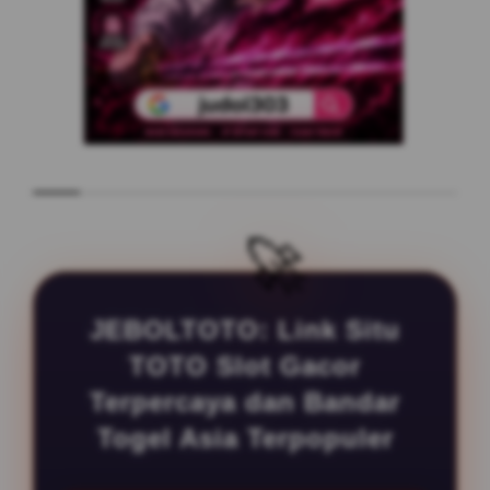
JEBOLTOTO: Link Situ
TOTO Slot Gacor
Terpercaya dan Bandar
Togel Asia Terpopuler