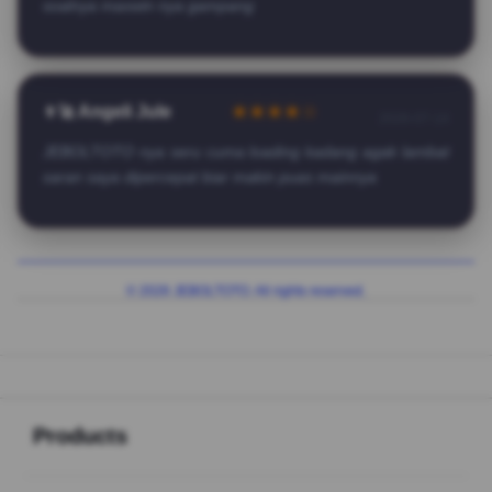
soalnya maxwin nya gampang
Angeli Jule
★★★★☆
2026-07-14
JEBOLTOTO nya seru cuma loading kadang agak lambat
saran saya dipercepat biar makin puas mainnya
© 2026 JEBOLTOTO. All rights reserved.
Buka
Footer Navigation
Products