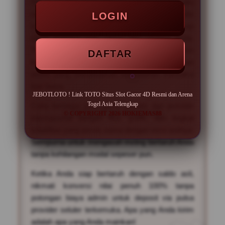
SLOT DEMO hadir sebagai solusi cerdas satu
atap untuk Anda! Kami menyediakan akses gratis
LOGIN
ke ribuan simulator mesin slot online terlengkap
untuk menguji pola, ritme, dan strategi Anda.
Tidak hanya sebagai tempat latihan, platform
DAFTAR
kami juga terintegrasi dengan gerbang taruhan
resmi yang menawarkan kemudahan transaksi
luar biasa.
JEBOTLOTO ! Link TOTO Situs Slot Gacor 4D Resmi dan Arena
Togel Asia Telengkap
Coba berbagai judul game populer dari provider
© COPYRIGHT 2026 HOKIEMAS88
internasional dengan fitur, grafik, dan tingkat
volatilitas yang persis sama dengan versi aslinya.
Sempurna untuk mengasah insting bertaruh Anda
tanpa kehilangan modal sepeser pun.
Ketika Anda siap bertaruh dengan saldo asli,
nikmati konversi nilai penuh 100% tanpa
potongan biaya admin untuk deposit via pulsa
provider seluler terkemuka. Apa yang Anda kirim
adalah apa yang Anda mainkan!