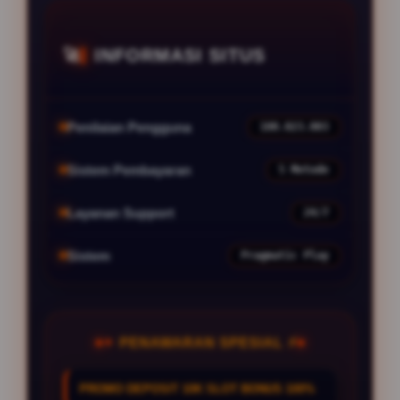
INFORMASI SITUS
Penilaian Pengguna
100.023.003
Sistem Pembayaran
5 Metode
Layanan Support
24/7
Sistem
Pragmatic Play
PENAWARAN SPESIAL
PROMO DEPOSIT 10K SLOT BONUS 100%