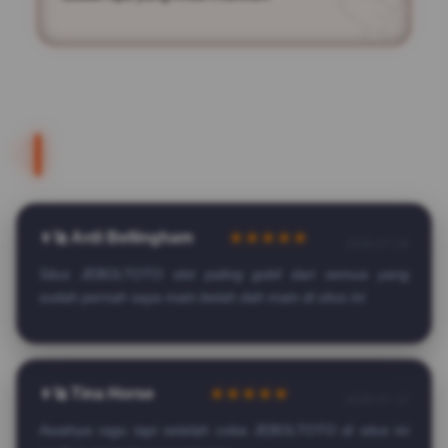
ULASAN TERBARU KOMUNITAS
JEBOLTOTO
Ardi Bellingham
★★★★★
2026-07-18
Situs JEBOLTOTO slot paling gokil dari semua yang
sudah pernah saya main betah dah main di situs ini
Tina Horse
★★★★★
2026-07-12
Awalnya ragu tapi setelah coba JEBOLTOTO di situs ini