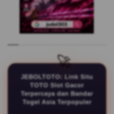
JEBOLTOTO: Link Situ
TOTO Slot Gacor
Terpercaya dan Bandar
Togel Asia Terpopuler