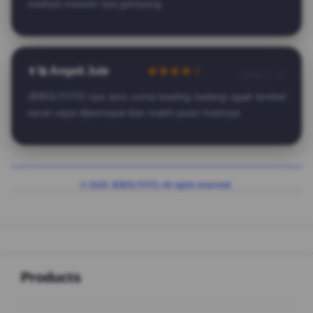
soalnya maxwin nya gampang
Angeli Jule
★★★★☆
2026-07-14
JEBOLTOTO nya seru cuma loading kadang agak lambat
saran saya dipercepat biar makin puas mainnya
© 2026 JEBOLTOTO. All rights reserved.
Buka
Footer Navigation
Products