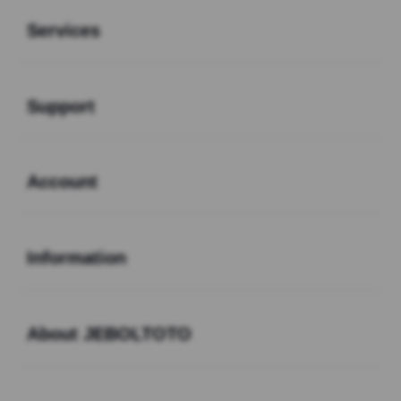
Buka
Services
Buka
Support
Buka
Account
Buka
Information
Buka
About JEBOLTOTO