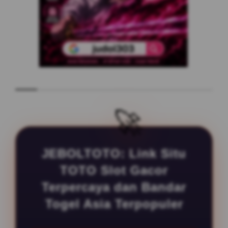
JEBOLTOTO: Link Situ
TOTO Slot Gacor
Terpercaya dan Bandar
Togel Asia Terpopuler