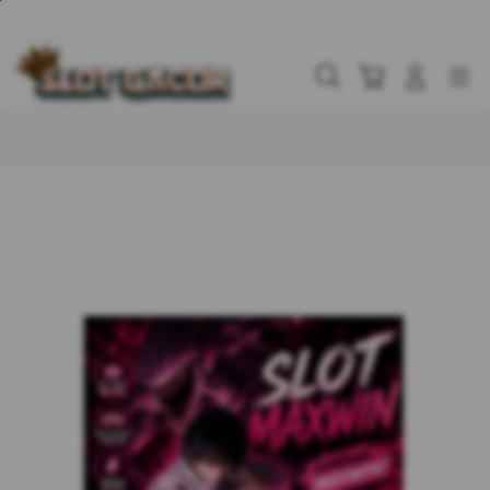
Skip
to
content
Cari
Troli
Login
Navigation
Buka Info Lebih Lanjut