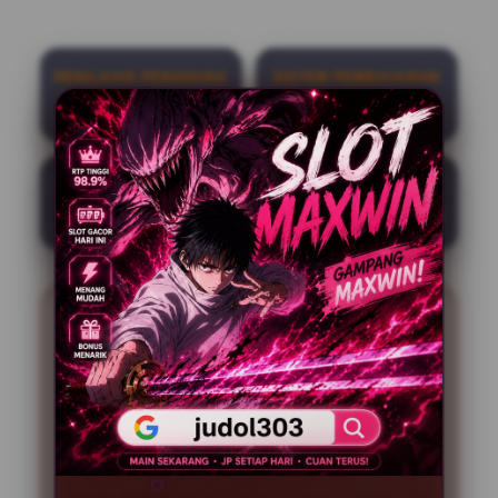
PENILAIAN PENGGUNA
SISTEM PEMBAYARAN
120.123.003
5 Metode
LAYANAN SUPPORT
SISTEM
24/7
Pragmatic Play
JEBOLTOTO
adalah bandar togel Asia terpopuler
dan link situs TOTO slot gacor terpercaya. Kami
menyediakan pasaran togel resmi terlengkap,
game slot online gampang menang, serta
transaksi aman dengan layanan online 24 jam
nonstop setiap hari!