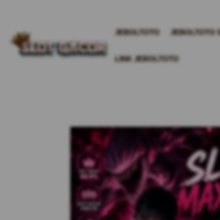
Skip
to
content
JEBOLTOTO
JEBOLTOTO 
LINK JEBOLTOTO
Buka Info Lebih Lanjut