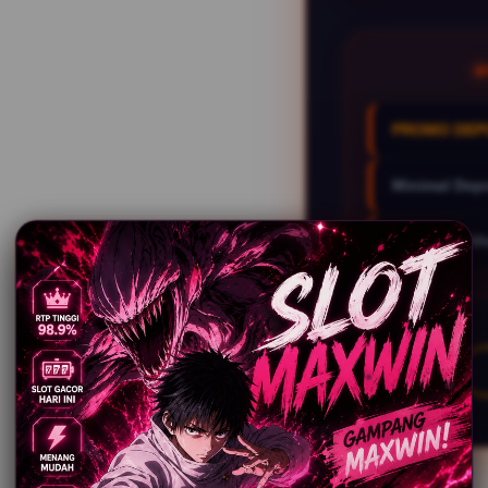
PROMO DEPO
Minimal Depo
Minimal Wit