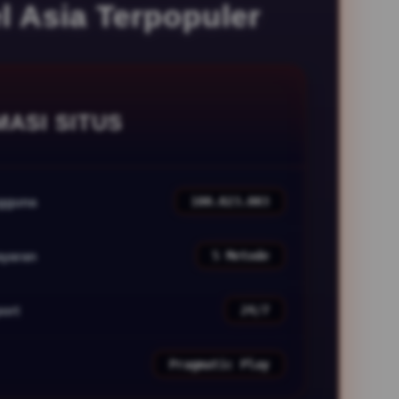
l Asia Terpopuler
MASI SITUS
ngguna
100.023.003
ayaran
5 Metode
ort
24/7
Pragmatic Play