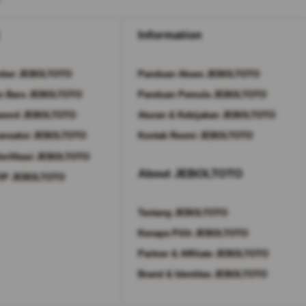
Information
mber JEBOLTOTO
Panduan Akses JEBOLTOTO
un Baru JEBOLTOTO
Panduan Pemula JEBOLTOTO
sword JEBOLTOTO
Aturan & Kebijakan JEBOLTOTO
ransaksi JEBOLTOTO
Kontak Resmi JEBOLTOTO
erifikasi JEBOLTOTO
About JEBOLTOTO
VIP JEBOLTOTO
Tentang JEBOLTOTO
Kenapa Pilih JEBOLTOTO
Partner & Affiliate JEBOLTOTO
Brand & Identitas JEBOLTOTO