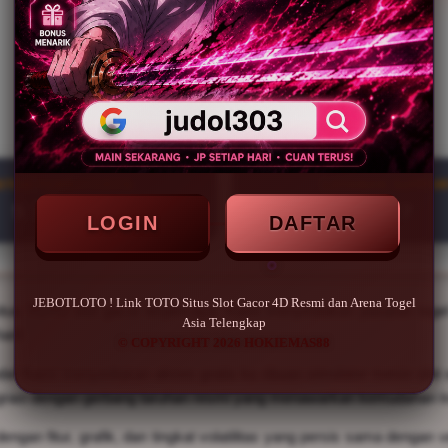
OTO Slot Gacor Terpercay
Terpopuler
ISTEM PEMBAYARAN
LAYANAN SUPPOR
5 Metode
24/7
LOGIN
DAFTAR
JEBOTLOTO ! Link TOTO Situs Slot Gacor 4D Resmi dan Arena Togel
 situs TOTO slot gacor terpercaya. Kami menyediakan pasaran toge
Asia Telengkap
ari!
© COPYRIGHT 2026 HOKIEMAS88
 Kami menyediakan akses gratis ke ribuan simulator mesin slot onl
ntegrasi dengan gerbang taruhan resmi yang menawarkan kemudahan tr
dengan fitur, grafik, dan tingkat volatilitas yang persis sama denga