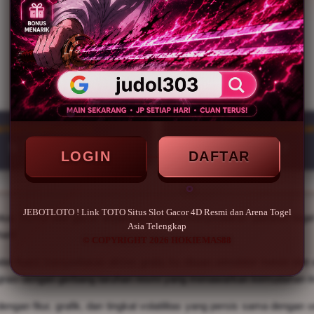
OTO Slot Gacor Terpercay
Terpopuler
ISTEM PEMBAYARAN
LAYANAN SUPPOR
5 Metode
24/7
LOGIN
DAFTAR
JEBOTLOTO ! Link TOTO Situs Slot Gacor 4D Resmi dan Arena Togel
 situs TOTO slot gacor terpercaya. Kami menyediakan pasaran toge
Asia Telengkap
ari!
© COPYRIGHT 2026 HOKIEMAS88
 Kami menyediakan akses gratis ke ribuan simulator mesin slot onl
ntegrasi dengan gerbang taruhan resmi yang menawarkan kemudahan tr
dengan fitur, grafik, dan tingkat volatilitas yang persis sama denga