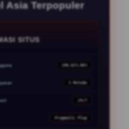
l Asia Terpopuler
MASI SITUS
ngguna
100.023.003
ayaran
5 Metode
ort
24/7
Pragmatic Play