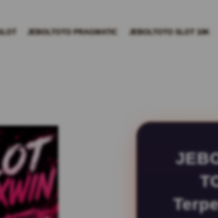
SLOT
JEBOLTOTO PRAGMATIC
JEBOLTOTO SLOT 10K
JEBO
T
Terp