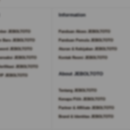
Information
mber JEBOLTOTO
Panduan Akses JEBOLTOTO
un Baru JEBOLTOTO
Panduan Pemula JEBOLTOTO
sword JEBOLTOTO
Aturan & Kebijakan JEBOLTOTO
ransaksi JEBOLTOTO
Kontak Resmi JEBOLTOTO
erifikasi JEBOLTOTO
About JEBOLTOTO
VIP JEBOLTOTO
Tentang JEBOLTOTO
Kenapa Pilih JEBOLTOTO
Partner & Affiliate JEBOLTOTO
Brand & Identitas JEBOLTOTO