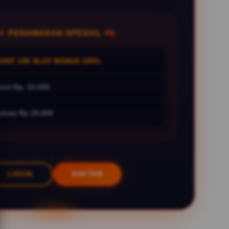
PENAWARAN SPESIAL
SIT 10K SLOT BONUS 100%
sit Rp. 10.000
hdraw Rp 25.000
LOGIN
DAFTAR