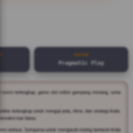
a dan Bandar Togel Asia
T
SISTEM
Pragmatic Play
l resmi terlengkap, game slot online gampang menang, serta
ine terlengkap untuk menguji pola, ritme, dan strategi Anda.
ansaksi luar biasa.
n versi aslinya. Sempurna untuk mengasah insting bertaruh Anda