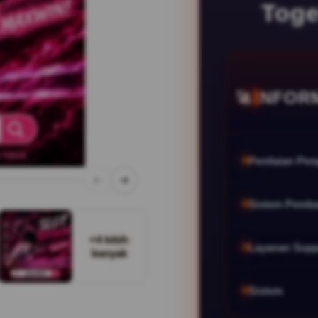
Toge
INFOR
Penilaian Pe
Sebelumnya
Berikutnya
Sistem Pemb
+4 lebih
Layanan Supp
banyak
Sistem