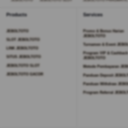
Footer Navigation
Products
Services
JEBOLTOTO
Promo & Bonus Harian
JEBOLTOTO
SLOT JEBOLTOTO
Turnamen & Event JEB
LINK JEBOLTOTO
Program VIP & Cashbac
SITUS JEBOLTOTO
JEBOLTOTO
JEBOLTOTO SLOT
Metode Pembayaran JE
JEBOLTOTO GACOR
Panduan Deposit JEBO
Panduan Withdraw JEB
Program Referral JEBO