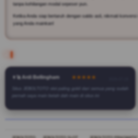
tanpa kehilangan modal sepeser pun.
Ketika Anda siap bertaruh dengan saldo asli, nikmati konvers
yang Anda mainkan!
ULASAN TERBARU KOMUNITAS 
Ardi Bellingham
★★★★★
2026-07-18
Situs JEBOLTOTO slot paling gokil dari semua yang sudah
pernah saya main betah dah main di situs ini
JEBOLTOTO
JEBOLTOTO SLOT
JEBOLTOTO PRAGMATI