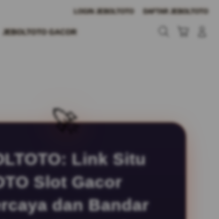
LOGIN JEBOLTOTO
DAFTAR JEBOLTOTO
Cari
Troli
Login/Sign-Up
JEBOLTOTO GACOR
Cari
LTOTO: Link Situ
OTO Slot Gacor
ercaya dan Bandar