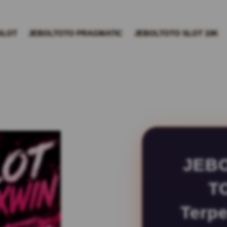
SLOT
JEBOLTOTO PRAGMATIC
JEBOLTOTO SLOT 10K
JEBO
T
Terp