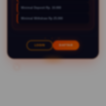
Minimal Deposit Rp. 10.000
Minimal Withdraw Rp 25.000
LOGIN
DAFTAR
Layer Popup Close
JEBOLTOTO: Link Situ
TOTO Slot Gacor Terpercaya
dan Bandar Togel Asia
Terpopuler