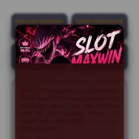
PENILAIAN PENGGUNA
SISTEM PEMBAYARAN
120.123.003
5 Metode
LAYANAN SUPPORT
SISTEM
24/7
Pragmatic Play
JEBOLTOTO
adalah bandar togel Asia terpopuler
dan link situs TOTO slot gacor terpercaya. Kami
menyediakan pasaran togel resmi terlengkap,
game slot online gampang menang, serta
transaksi aman dengan layanan online 24 jam
nonstop setiap hari!