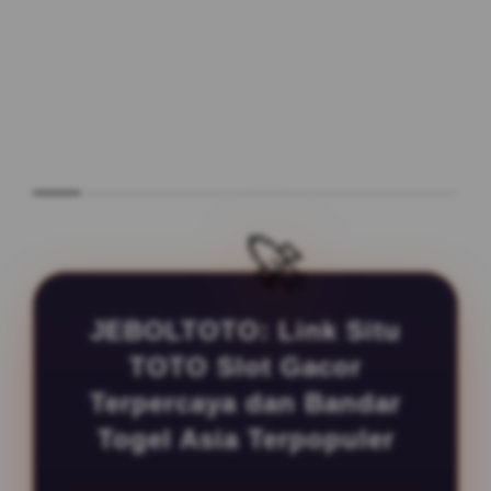
JEBOLTOTO: Link Situ
TOTO Slot Gacor
Terpercaya dan Bandar
Togel Asia Terpopuler