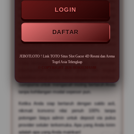
SLOT DEMO hadir sebagai solusi cerdas satu
atap untuk Anda! Kami menyediakan akses gratis
LOGIN
ke ribuan simulator mesin slot online terlengkap
untuk menguji pola, ritme, dan strategi Anda.
Tidak hanya sebagai tempat latihan, platform
DAFTAR
kami juga terintegrasi dengan gerbang taruhan
resmi yang menawarkan kemudahan transaksi
luar biasa.
JEBOTLOTO ! Link TOTO Situs Slot Gacor 4D Resmi dan Arena
Togel Asia Telengkap
Coba berbagai judul game populer dari provider
© COPYRIGHT 2026 HOKIEMAS88
internasional dengan fitur, grafik, dan tingkat
volatilitas yang persis sama dengan versi aslinya.
Sempurna untuk mengasah insting bertaruh Anda
tanpa kehilangan modal sepeser pun.
Ketika Anda siap bertaruh dengan saldo asli,
nikmati konversi nilai penuh 100% tanpa
potongan biaya admin untuk deposit via pulsa
provider seluler terkemuka. Apa yang Anda kirim
adalah apa yang Anda mainkan!