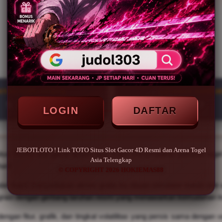
OTO Slot Gacor Terpercay
Terpopuler
ISTEM PEMBAYARAN
LAYANAN SUPPOR
5 Metode
24/7
LOGIN
DAFTAR
JEBOTLOTO ! Link TOTO Situs Slot Gacor 4D Resmi dan Arena Togel
 situs TOTO slot gacor terpercaya. Kami menyediakan pasaran toge
Asia Telengkap
ari!
© COPYRIGHT 2026 HOKIEMAS88
 Kami menyediakan akses gratis ke ribuan simulator mesin slot onl
ntegrasi dengan gerbang taruhan resmi yang menawarkan kemudahan tr
dengan fitur, grafik, dan tingkat volatilitas yang persis sama denga