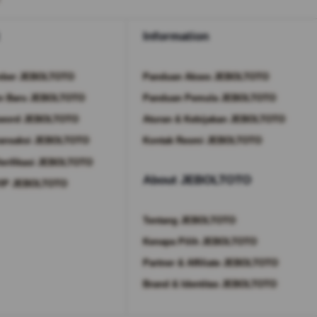
Information
mber JEBOLTOTO
Panduan Akses JEBOLTOTO
un Baru JEBOLTOTO
Panduan Pemula JEBOLTOTO
sword JEBOLTOTO
Aturan & Kebijakan JEBOLTOTO
ransaksi JEBOLTOTO
Kontak Resmi JEBOLTOTO
erifikasi JEBOLTOTO
About JEBOLTOTO
VIP JEBOLTOTO
Tentang JEBOLTOTO
Kenapa Pilih JEBOLTOTO
Partner & Affiliate JEBOLTOTO
Brand & Identitas JEBOLTOTO