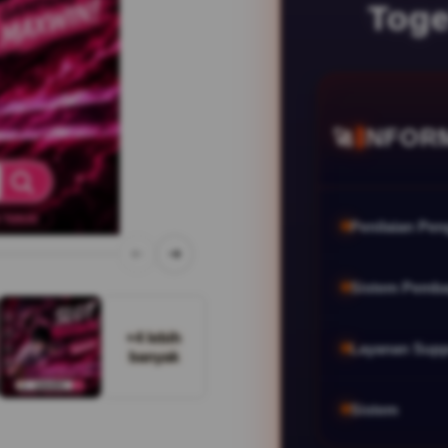
Toge
INFOR
Penilaian Pe
Sebelumnya
Berikutnya
Sistem Pemb
+4 lebih
Layanan Supp
banyak
Sistem