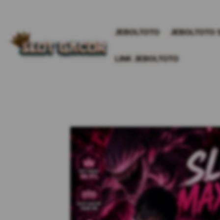
Skip
to
content
JEBOLTOTO
JEBOLTOTO 
LINK JEBOLTOTO
Buka Info Lebih Lanjut