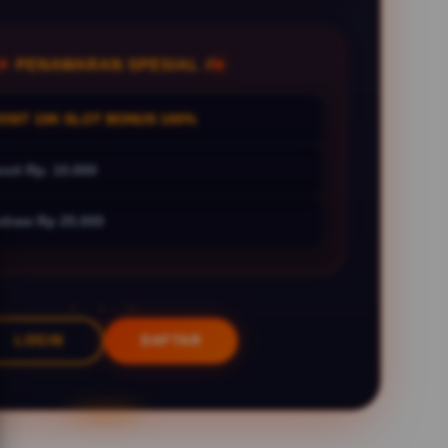
PENAWARAN SPESIAL
SIT 10K SLOT BONUS 100%
sit Rp. 10.000
hdraw Rp 25.000
LOGIN
DAFTAR