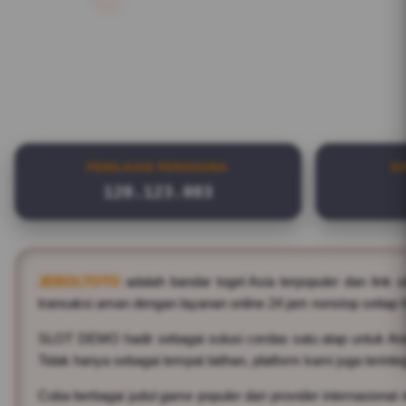
Layer Popup Close
JEBOLTOTO: Link Situ T
PENILAIAN PENGGUNA
S
120.123.003
JEBOLTOTO
adalah bandar togel Asia terpopuler dan link
transaksi aman dengan layanan online 24 jam nonstop setiap h
SLOT DEMO hadir sebagai solusi cerdas satu atap untuk Anda!
Tidak hanya sebagai tempat latihan, platform kami juga teri
Coba berbagai judul game populer dari provider internasional 