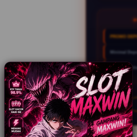
PROMO DEPO
Minimal Depo
Minimal Wit