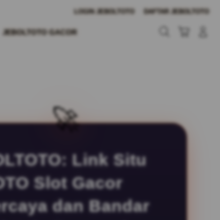
LOGIN JEBOLTOTO
DAFTAR JEBOLTOTO
Cari
Troli
Login/Sign-Up
JEBOLTOTO GACOR
Cari
LTOTO: Link Situ
OTO Slot Gacor
ercaya dan Bandar