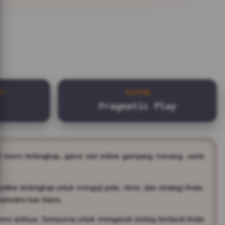
a dan Bandar Togel Asia
T
SISTEM
Pragmatic Play
l resmi terlengkap, game slot online gampang menang, serta
ine terlengkap untuk menguji pola, ritme, dan strategi Anda.
ansaksi luar biasa.
n versi aslinya. Sempurna untuk mengasah insting bertaruh Anda