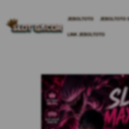
Skip
to
content
JEBOLTOTO
JEBOLTOTO 
LINK JEBOLTOTO
Buka Info Lebih Lanjut