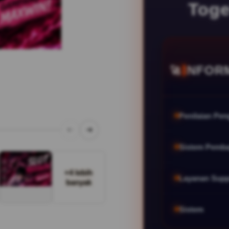
Toge
INFOR
Penilaian Pe
Sebelumnya
Berikutnya
Sistem Pemb
+4 lebih
Layanan Supp
banyak
Sistem