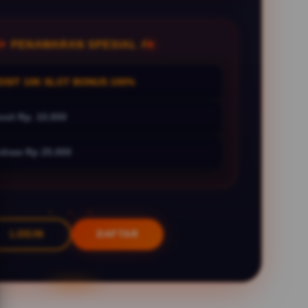
PENAWARAN SPESIAL
SIT 10K SLOT BONUS 100%
sit Rp. 10.000
hdraw Rp 25.000
LOGIN
DAFTAR