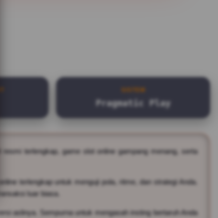
a dan Bandar Togel Asia
T
SISTEM
Pragmatic Play
l resmi terlengkap, game slot online gampang menang, serta
ine terlengkap untuk menguji pola, ritme, dan strategi Anda.
ansaksi luar biasa.
n versi aslinya. Sempurna untuk mengasah insting bertaruh Anda