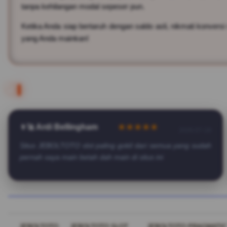
tanpa kehilangan modal sepeser pun.
Ketika Anda siap bertaruh dengan saldo asli, nikmati konvers
yang Anda mainkan!
ULASAN TERBARU KOMUNITAS 
Ardi Bellingham
★★★★★
2026-07-18
Situs JEBOLTOTO slot paling gokil dari semua yang sudah
pernah saya main betah dah main di situs ini
JEBOLTOTO
JEBOLTOTO SLOT
JEBOLTOTO PRAGMATI