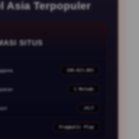
l Asia Terpopuler
MASI SITUS
ngguna
100.023.003
ayaran
5 Metode
ort
24/7
Pragmatic Play