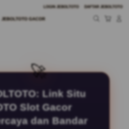
LOGIN JEBOLTOTO
DAFTAR JEBOLTOTO
Cari
Troli
Login/Sign-Up
JEBOLTOTO GACOR
Cari
LTOTO: Link Situ
OTO Slot Gacor
ercaya dan Bandar