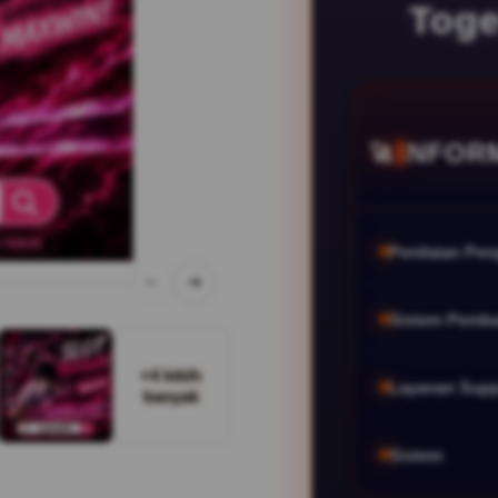
Toge
INFOR
Penilaian Pe
Sebelumnya
Berikutnya
Sistem Pemb
+4 lebih
Layanan Supp
banyak
Sistem