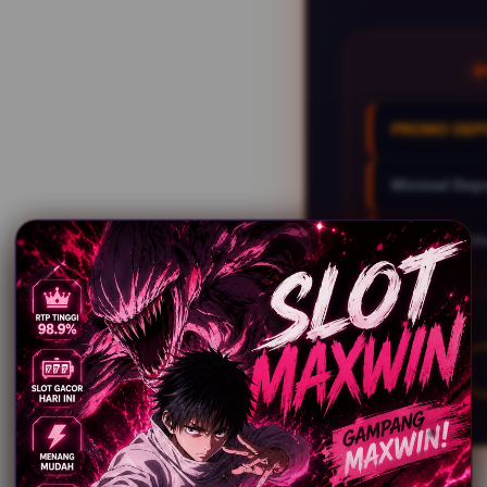
PROMO DEPO
Minimal Depo
Minimal Wit