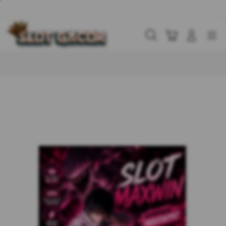
Skip
to
content
Cari
Troli
Login
Navigation
Buka Info Lebih Lanjut