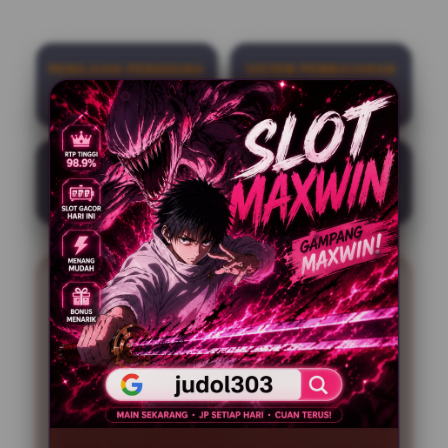
PENILAIAN PENGGUNA
SISTEM PEMBAYARAN
120.123.003
5 Metode
LAYANAN SUPPORT
SISTEM
24/7
Pragmatic Play
JEBOLTOTO
adalah bandar togel Asia terpopuler
dan link situs TOTO slot gacor terpercaya. Kami
menyediakan pasaran togel resmi terlengkap,
game slot online gampang menang, serta
transaksi aman dengan layanan online 24 jam
nonstop setiap hari!