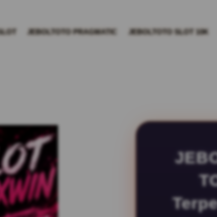
SLOT
JEBOLTOTO PRAGMATIC
JEBOLTOTO SLOT 10K
JEBO
T
Terp