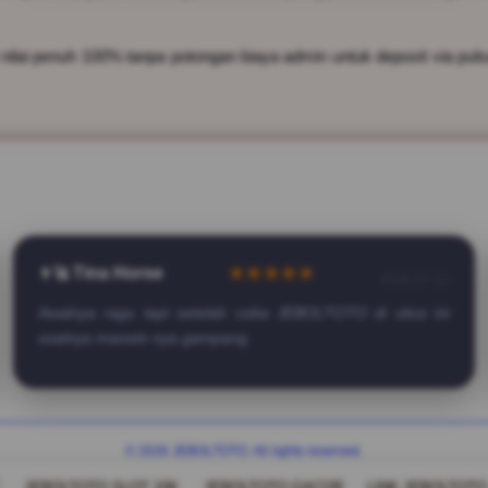
i nilai penuh 100% tanpa potongan biaya admin untuk deposit via pul
JEBOLTOTO
Tina Horse
★★★★★
2026-07-12
Awalnya ragu tapi setelah coba JEBOLTOTO di situs ini
soalnya maxwin nya gampang
© 2026 JEBOLTOTO. All rights reserved.
C
JEBOLTOTO SLOT 10K
JEBOLTOTO GACOR
LINK JEBOLTOTO