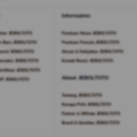
Information
mber JEBOLTOTO
Panduan Akses JEBOLTOTO
un Baru JEBOLTOTO
Panduan Pemula JEBOLTOTO
sword JEBOLTOTO
Aturan & Kebijakan JEBOLTOTO
ransaksi JEBOLTOTO
Kontak Resmi JEBOLTOTO
erifikasi JEBOLTOTO
About JEBOLTOTO
VIP JEBOLTOTO
Tentang JEBOLTOTO
Kenapa Pilih JEBOLTOTO
Partner & Affiliate JEBOLTOTO
Brand & Identitas JEBOLTOTO