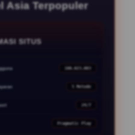
l Asia Terpopuler
MASI SITUS
ngguna
100.023.003
ayaran
5 Metode
ort
24/7
Pragmatic Play