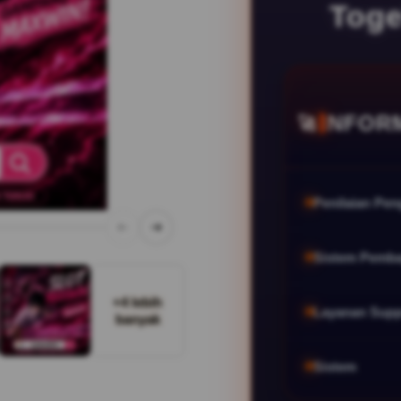
Toge
INFOR
Penilaian Pe
Sebelumnya
Berikutnya
Sistem Pemb
+4 lebih
Layanan Supp
banyak
Sistem