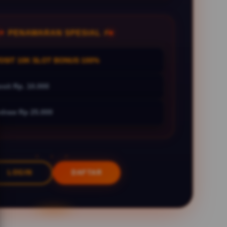
PENAWARAN SPESIAL
SIT 10K SLOT BONUS 100%
sit Rp. 10.000
hdraw Rp 25.000
LOGIN
DAFTAR