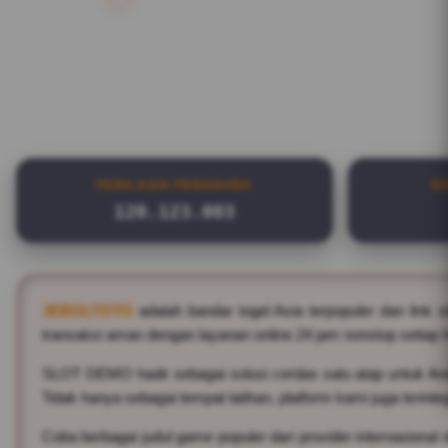
Layer Popup Close
JEBOLTOTO: Link Situ T
PENILAIAN PENGGUNA
S
120.123.003
JEBOLTOTO
adalah bandar togel Asia terpopuler dan link
transaksi aman dengan layanan online 24 jam nonstop setiap h
SLOT DEMO hadir sebagai solusi cerdas satu atap untuk Anda!
Tidak hanya sebagai tempat latihan, platform kami juga teri
Coba berbagai judul game populer dari provider internasional 